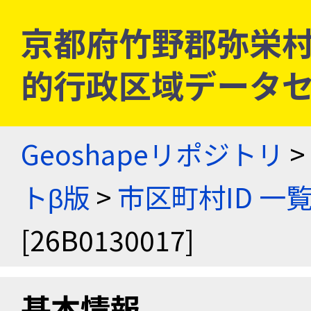
京都府竹野郡弥栄村 [2
的行政区域データセ
Geoshapeリポジトリ
>
トβ版
>
市区町村ID 一
[26B0130017]
基本情報