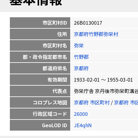
市区町村ID
26B0130017
住所
京都府竹野郡弥栄村
市区町村名
弥栄
郡・政令指定都市名
竹野郡
都道府県名
京都府
有効期間
1933-02-01 〜 1955-03-01
代表点
弥栄庁舎 京丹後市弥栄町溝谷3450 
コロプレス地図
京都府 市区町村
/
京都府 市
行政区域コード
26000
GeoLOD ID
JE4qhN