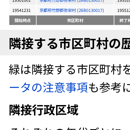
19541231
京都府竹野郡弥栄村 (26B0130017)
19551
開始時点
市区町村
終了
隣接する市区町村の
緑は隣接する市区町村
ータの注意事項
も参考
隣接行政区域