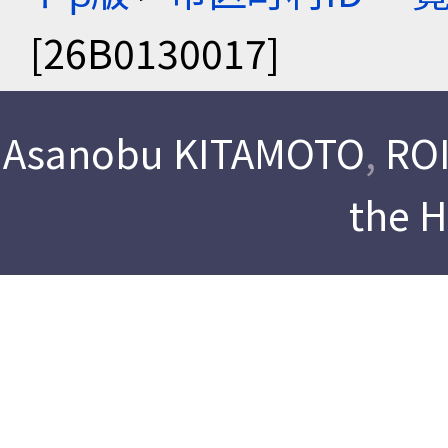
[26B0130017]
Asanobu KITAMOTO
,
ROI
the 