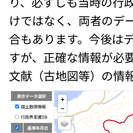
り、必ずしも当時の行
けではなく、両者のデ
合もあります。今後は
すが、正確な情報が必
文献（古地図等）の情
表示データ選択
+
国土数値情報
−
行政界変遷DB
基準年月日