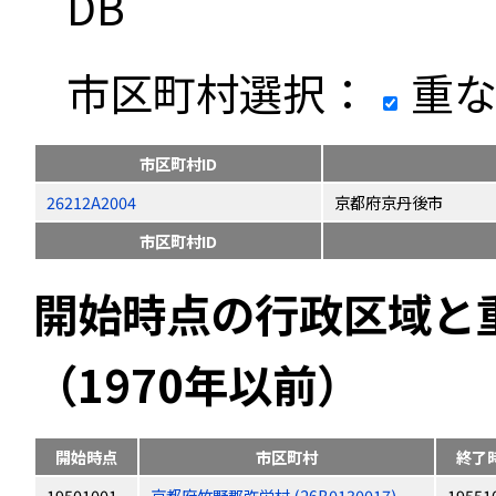
DB
市区町村選択：
重な
市区町村ID
26212A2004
京都府京丹後市
市区町村ID
開始時点の行政区域と
（1970年以前）
開始時点
市区町村
終了
19501001
京都府竹野郡弥栄村 (26B0130017)
19551