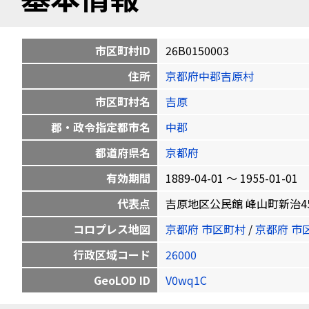
市区町村ID
26B0150003
住所
京都府中郡吉原村
市区町村名
吉原
郡・政令指定都市名
中郡
都道府県名
京都府
有効期間
1889-04-01 〜 1955-01-01
代表点
吉原地区公民館 峰山町新治456番地の
コロプレス地図
京都府 市区町村
/
京都府 市
行政区域コード
26000
GeoLOD ID
V0wq1C