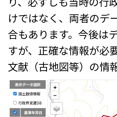
り、必ずしも当時の行
けではなく、両者のデ
合もあります。今後は
すが、正確な情報が必
文献（古地図等）の情
表示データ選択
+
国土数値情報
−
行政界変遷DB
基準年月日