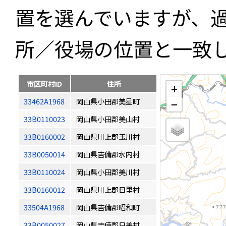
置を選んでいますが、
所／役場の位置と一致
市区町村ID
住所
+
33462A1968
岡山県小田郡美星町
−
33B0110023
岡山県小田郡美山村
33B0160002
岡山県川上郡玉川村
33B0050014
岡山県吉備郡水内村
33B0110024
岡山県小田郡美川村
33B0160012
岡山県川上郡日里村
33504A1968
岡山県吉備郡昭和町
33B0050027
岡山県吉備郡日美村