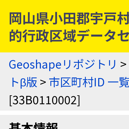
岡山県小田郡宇戸村 [3
的行政区域データセ
Geoshapeリポジトリ
>
トβ版
>
市区町村ID 一
[33B0110002]
基本情報