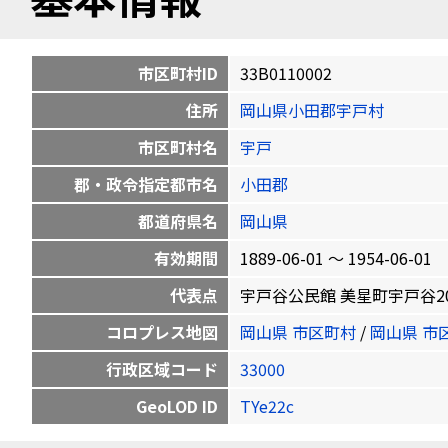
市区町村ID
33B0110002
住所
岡山県小田郡宇戸村
市区町村名
宇戸
郡・政令指定都市名
小田郡
都道府県名
岡山県
有効期間
1889-06-01 〜 1954-06-01
代表点
宇戸谷公民館 美星町宇戸谷2058番地
コロプレス地図
岡山県 市区町村
/
岡山県 市
行政区域コード
33000
GeoLOD ID
TYe22c