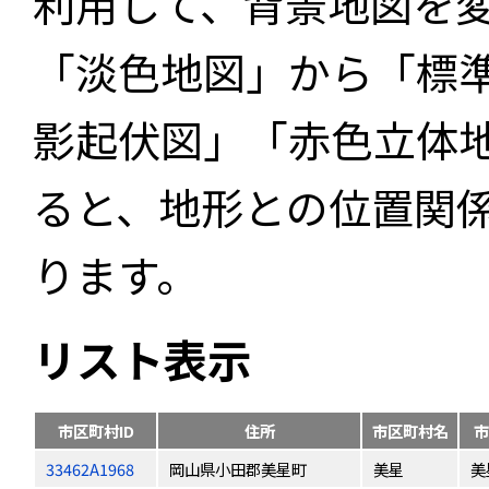
利用して、背景地図を
「淡色地図」から「標
影起伏図」「赤色立体
ると、地形との位置関
ります。
リスト表示
市区町村ID
住所
市区町村名
市
33462A1968
岡山県小田郡美星町
美星
美