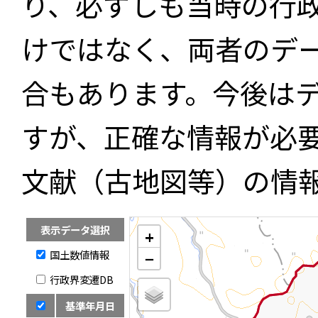
り、必ずしも当時の行
けではなく、両者のデ
合もあります。今後は
すが、正確な情報が必
文献（古地図等）の情
表示データ選択
+
国土数値情報
−
行政界変遷DB
基準年月日