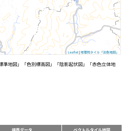
Leaflet
|
地理院タイル「淡色地図」
標準地図」「色別標高図」「陰影起伏図」「赤色立体地
境界データ
ベクトルタイル地図