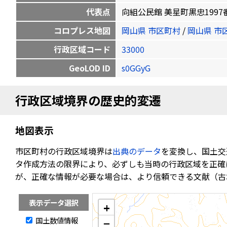
代表点
向組公民館 美星町黒忠1997番地1 3
コロプレス地図
岡山県 市区町村
/
岡山県 市
行政区域コード
33000
GeoLOD ID
s0GGyG
行政区域境界の歴史的変遷
地図表示
市区町村の行政区域境界は
出典のデータ
を変換し、国土交
タ作成方法の限界により、必ずしも当時の行政区域を正確
が、正確な情報が必要な場合は、より信頼できる文献（古
表示データ選択
+
国土数値情報
−