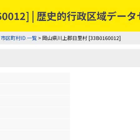
60012] | 歴史的行政区域デー
>
市区町村ID 一覧
> 岡山県川上郡日里村 [33B0160012]