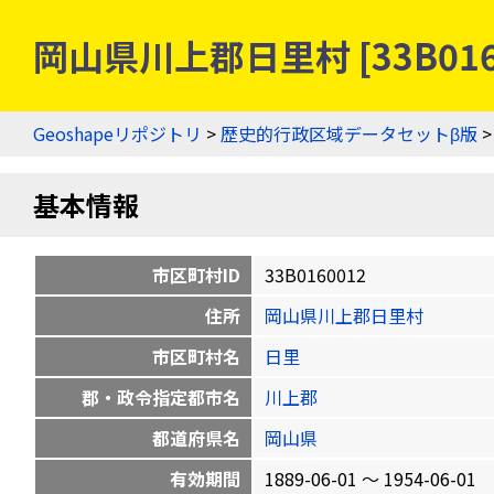
岡山県川上郡日里村 [33B01
Geoshapeリポジトリ
>
歴史的行政区域データセットβ版
基本情報
市区町村ID
33B0160012
住所
岡山県川上郡日里村
市区町村名
日里
郡・政令指定都市名
川上郡
都道府県名
岡山県
有効期間
1889-06-01 〜 1954-06-01