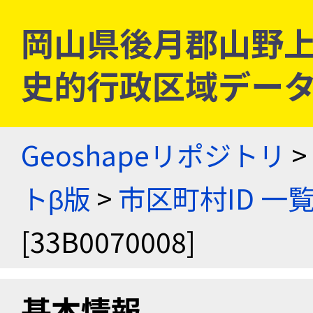
岡山県後月郡山野上村 [
史的行政区域データ
Geoshapeリポジトリ
>
トβ版
>
市区町村ID 一
[33B0070008]
基本情報