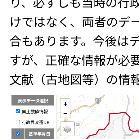
り、必ずしも当時の行
けではなく、両者のデ
合もあります。今後は
すが、正確な情報が必
文献（古地図等）の情
表示データ選択
+
国土数値情報
−
行政界変遷DB
基準年月日