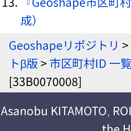
『Geoshape市区町
成）
Geoshapeリポジトリ
>
トβ版
>
市区町村ID 一
[33B0070008]
Asanobu KITAMOTO
,
ROI
the 