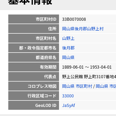
市区町村ID
33B0070008
住所
岡山県後月郡山野上村
市区町村名
山野上
郡・政令指定都市名
後月郡
都道府県名
岡山県
有効期間
1889-06-01 〜 1953-04-01
代表点
野上公民館 野上町3107番地4 34.
コロプレス地図
岡山県 市区町村
/
岡山県 市
行政区域コード
33000
GeoLOD ID
JaSyAf