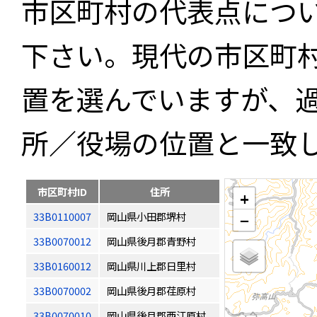
市区町村の代表点につ
下さい。現代の市区町
置を選んでいますが、
所／役場の位置と一致
市区町村ID
住所
+
33B0110007
岡山県小田郡堺村
−
33B0070012
岡山県後月郡青野村
33B0160012
岡山県川上郡日里村
33B0070002
岡山県後月郡荏原村
33B0070010
岡山県後月郡西江原村