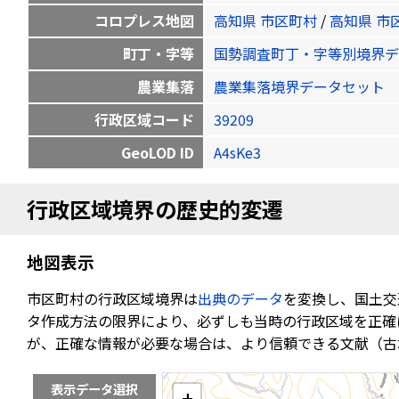
コロプレス地図
高知県 市区町村
/
高知県 市
町丁・字等
国勢調査町丁・字等別境界デ
農業集落
農業集落境界データセット
行政区域コード
39209
GeoLOD ID
A4sKe3
行政区域境界の歴史的変遷
地図表示
市区町村の行政区域境界は
出典のデータ
を変換し、国土交
タ作成方法の限界により、必ずしも当時の行政区域を正確
が、正確な情報が必要な場合は、より信頼できる文献（古
表示データ選択
+