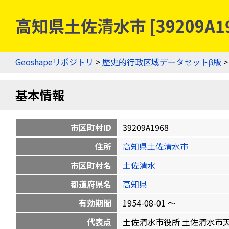
高知県土佐清水市 [39209A
Geoshapeリポジトリ
>
歴史的行政区域データセットβ版
基本情報
市区町村ID
39209A1968
住所
高知県土佐清水市
市区町村名
土佐清水
都道府県名
高知県
有効期間
1954-08-01 〜
代表点
土佐清水市役所 土佐清水市天神町11-