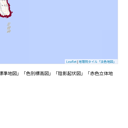
Leaflet
|
地理院タイル「淡色地図」
標準地図」「色別標高図」「陰影起伏図」「赤色立体地