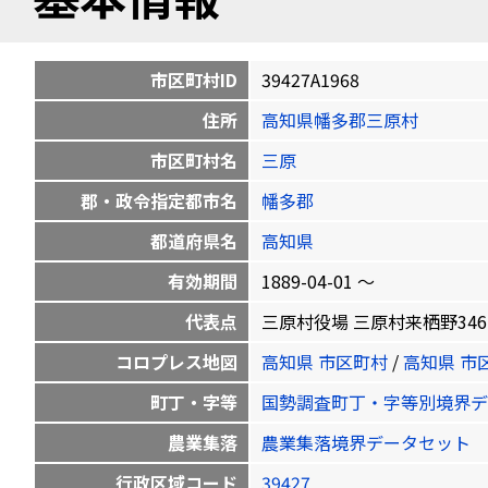
市区町村ID
39427A1968
住所
高知県幡多郡三原村
市区町村名
三原
郡・政令指定都市名
幡多郡
都道府県名
高知県
有効期間
1889-04-01 〜
代表点
三原村役場 三原村来栖野346 32.9
コロプレス地図
高知県 市区町村
/
高知県 市
町丁・字等
国勢調査町丁・字等別境界デ
農業集落
農業集落境界データセット
行政区域コード
39427