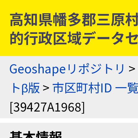
高知県幡多郡三原村 [3
的行政区域データセ
Geoshapeリポジトリ
>
トβ版
>
市区町村ID 一
[39427A1968]
基本情報