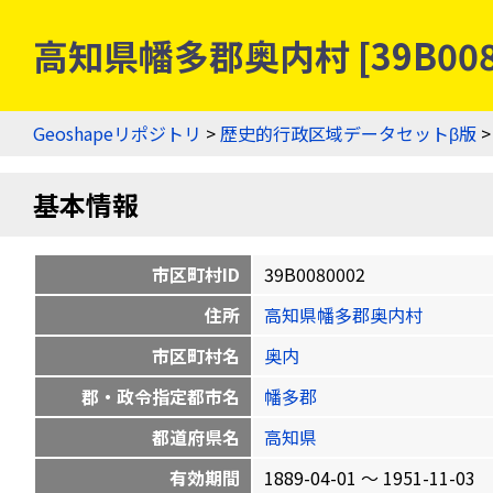
高知県幡多郡奥内村 [39B00
Geoshapeリポジトリ
>
歴史的行政区域データセットβ版
基本情報
市区町村ID
39B0080002
住所
高知県幡多郡奥内村
市区町村名
奥内
郡・政令指定都市名
幡多郡
都道府県名
高知県
有効期間
1889-04-01 〜 1951-11-03