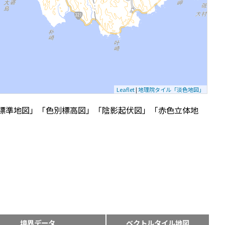
Leaflet
|
地理院タイル「淡色地図」
標準地図」「色別標高図」「陰影起伏図」「赤色立体地
境界データ
ベクトルタイル地図