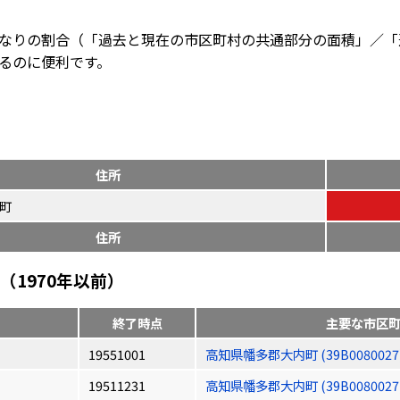
なりの割合（「過去と現在の市区町村の共通部分の面積」／「
るのに便利です。
住所
町
住所
1970年以前）
終了時点
主要な市区
19551001
高知県幡多郡大内町 (39B0080027
19511231
高知県幡多郡大内町 (39B0080027