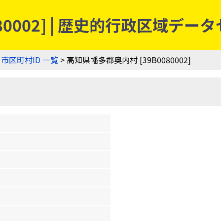
80002] | 歴史的行政区域デー
>
市区町村ID 一覧
> 高知県幡多郡奥内村 [39B0080002]