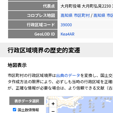
代表点
大月町役場 大月町弘見2230 32.8
コロプレス地図
高知県 市区町村
/
高知県 市
行政区域コード
39000
GeoLOD ID
Kea4AR
行政区域境界の歴史的変遷
地図表示
市区町村の行政区域境界は
出典のデータ
を変換し、国土交
タ作成方法の限界により、必ずしも当時の行政区域を正確
が、正確な情報が必要な場合は、より信頼できる文献（古
表示データ選択
+
国土数値情報
−