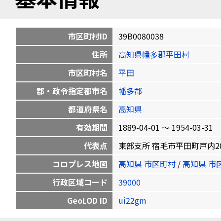
市区町村ID
39B0080038
住所
高知県幡多郡平田村
市区町村名
平田
郡・政令指定都市名
幡多郡
都道府県名
高知県
有効期間
1889-04-01 〜 1954-03-31
代表点
東部支所 宿毛市平田町戸内2093-2 
コロプレス地図
高知県 市区町村
/
高知県 市
行政区域コード
39000
GeoLOD ID
ui22gm