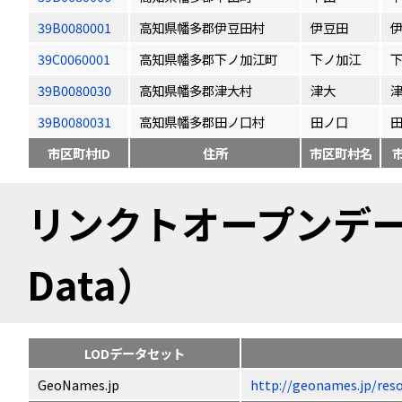
39B0080001
高知県幡多郡伊豆田村
伊豆田
39C0060001
高知県幡多郡下ノ加江町
下ノ加江
39B0080030
高知県幡多郡津大村
津大
39B0080031
高知県幡多郡田ノ口村
田ノ口
市区町村ID
住所
市区町村名
リンクトオープンデータ（
Data）
LODデータセット
GeoNames.jp
http://geonames.jp