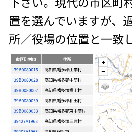
下さい。現代の市区町
置を選んでいますが、
所／役場の位置と一致
市区町村ID
住所
+
39B0080015
高知県幡多郡山奈村
−
39B0080028
高知県幡多郡中筋村
39B0080007
高知県幡多郡橋上村
39B0080039
高知県幡多郡和田村
39B0080033
高知県幡多郡東中筋村
39427A1968
高知県幡多郡三原村
39208A1968
高知県宿毛市