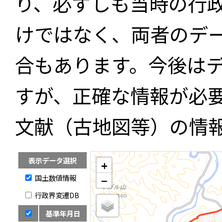
り、必ずしも当時の行
けではなく、両者のデ
合もあります。今後は
すが、正確な情報が必
文献（古地図等）の情
表示データ選択
+
国土数値情報
−
行政界変遷DB
基準年月日