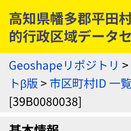
高知県幡多郡平田村 [3
的行政区域データセ
Geoshapeリポジトリ
>
トβ版
>
市区町村ID 一
[39B0080038]
基本情報