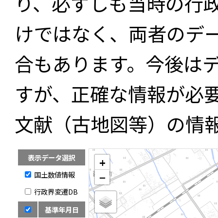
り、必ずしも当時の行
けではなく、両者のデ
合もあります。今後は
すが、正確な情報が必
文献（古地図等）の情
表示データ選択
+
国土数値情報
−
行政界変遷DB
基準年月日