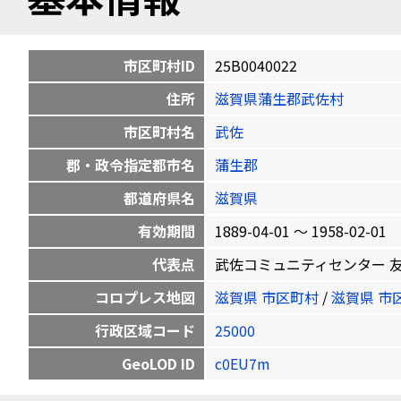
市区町村ID
25B0040022
住所
滋賀県蒲生郡武佐村
市区町村名
武佐
郡・政令指定都市名
蒲生郡
都道府県名
滋賀県
有効期間
1889-04-01 〜 1958-02-01
代表点
武佐コミュニティセンター 友定町305
コロプレス地図
滋賀県 市区町村
/
滋賀県 市
行政区域コード
25000
GeoLOD ID
c0EU7m