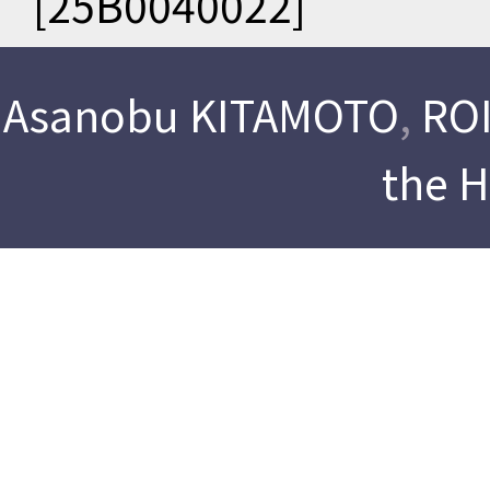
[25B0040022]
Asanobu KITAMOTO
,
ROI
the 