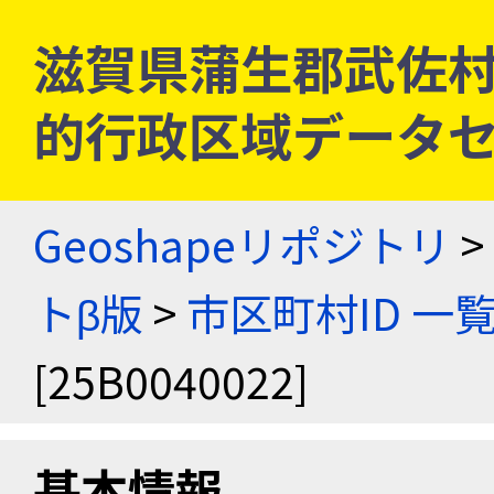
滋賀県蒲生郡武佐村 [2
的行政区域データセ
Geoshapeリポジトリ
>
トβ版
>
市区町村ID 一
[25B0040022]
基本情報