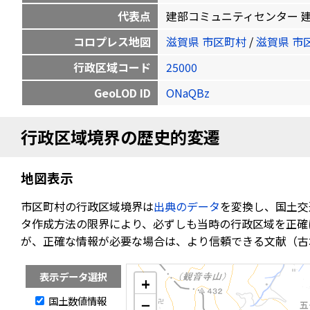
代表点
建部コミュニティセンター 建部日吉町
コロプレス地図
滋賀県 市区町村
/
滋賀県 市
行政区域コード
25000
GeoLOD ID
ONaQBz
行政区域境界の歴史的変遷
地図表示
市区町村の行政区域境界は
出典のデータ
を変換し、国土交
タ作成方法の限界により、必ずしも当時の行政区域を正確
が、正確な情報が必要な場合は、より信頼できる文献（古
表示データ選択
+
国土数値情報
−