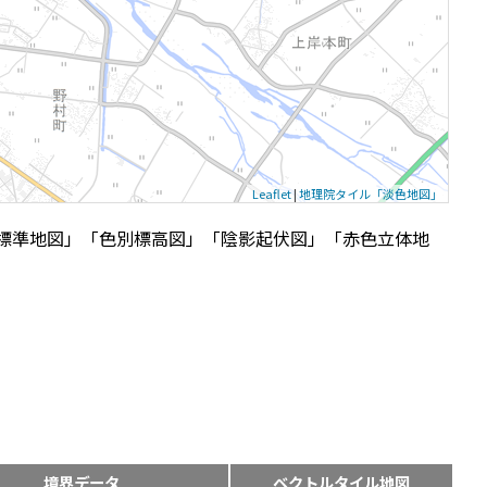
Leaflet
|
地理院タイル「淡色地図」
標準地図」「色別標高図」「陰影起伏図」「赤色立体地
境界データ
ベクトルタイル地図