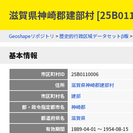
滋賀県神崎郡建部村 [25B01
Geoshapeリポジトリ
>
歴史的行政区域データセットβ版
基本情報
市区町村ID
25B0110006
住所
滋賀県神崎郡建部村
市区町村名
建部
郡・政令指定都市名
神崎郡
都道府県名
滋賀県
有効期間
1889-04-01 〜 1954-08-15