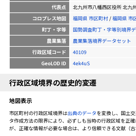
代表点
北九州市八幡西区役所 北九州市八幡西
コロプレス地図
福岡県 市区町村
/
福岡県 市
町丁・字等
国勢調査町丁・字等別境界デ
農業集落
農業集落境界データセット
行政区域コード
40109
GeoLOD ID
4ek4uS
行政区域境界の歴史的変遷
地図表示
市区町村の行政区域境界は
出典のデータ
を変換し、国土交
タ作成方法の限界により、必ずしも当時の行政区域を正確
が、正確な情報が必要な場合は、より信頼できる文献（古