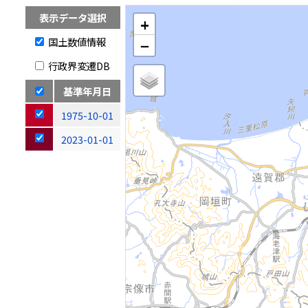
表示データ選択
+
国土数値情報
−
行政界変遷DB
基準年月日
1975-10-01
2023-01-01