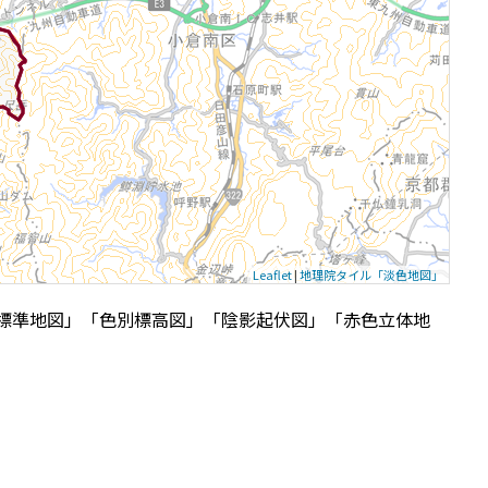
Leaflet
|
地理院タイル「淡色地図」
標準地図」「色別標高図」「陰影起伏図」「赤色立体地