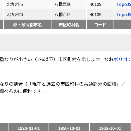
北九州市
八幡西区
40109
TopoJ
北九州市
八幡西区
40109
TopoJ
郡・政令都市名
市区町村名
コード
重なりが小さい（1%以下）市区町村を示します。なお
ポリゴ
なりの割合（「現在と過去の市区町村の共通部分の面積」／「
調べるのに便利です。
1920-01-01
1950-10-01
1955-10-01