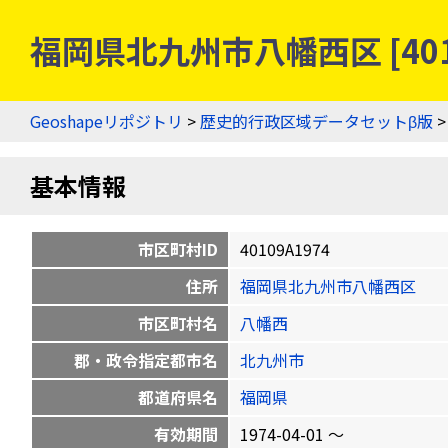
福岡県北九州市八幡西区 [401
Geoshapeリポジトリ
>
歴史的行政区域データセットβ版
基本情報
市区町村ID
40109A1974
住所
福岡県北九州市八幡西区
市区町村名
八幡西
郡・政令指定都市名
北九州市
都道府県名
福岡県
有効期間
1974-04-01 〜