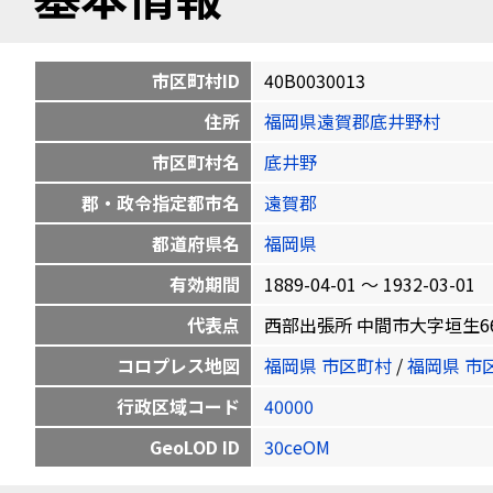
市区町村ID
40B0030013
住所
福岡県遠賀郡底井野村
市区町村名
底井野
郡・政令指定都市名
遠賀郡
都道府県名
福岡県
有効期間
1889-04-01 〜 1932-03-01
代表点
西部出張所 中間市大字垣生660-1 3
コロプレス地図
福岡県 市区町村
/
福岡県 市
行政区域コード
40000
GeoLOD ID
30ceOM