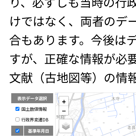
り、必ずしも当時の行
けではなく、両者のデ
合もあります。今後は
すが、正確な情報が必
文献（古地図等）の情
表示データ選択
+
国土数値情報
−
行政界変遷DB
基準年月日