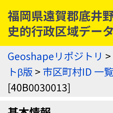
福岡県遠賀郡底井野村 [
史的行政区域データ
Geoshapeリポジトリ
>
トβ版
>
市区町村ID 一
[40B0030013]
基本情報