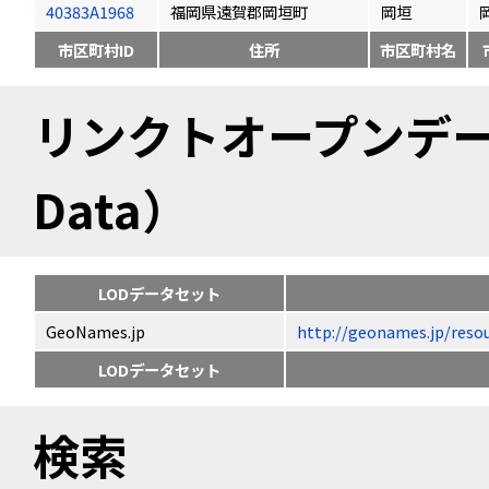
40383A1968
福岡県遠賀郡岡垣町
岡垣
市区町村ID
住所
市区町村名
リンクトオープンデータ（
Data）
LODデータセット
GeoNames.jp
http://geonames.jp/
LODデータセット
検索