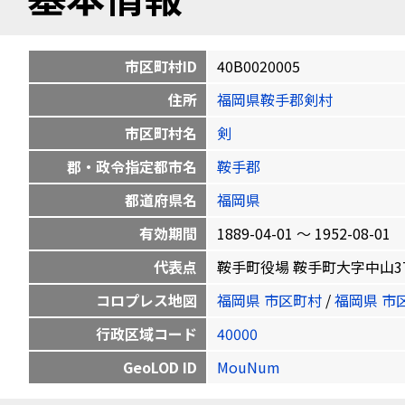
市区町村ID
40B0020005
住所
福岡県鞍手郡剣村
市区町村名
剣
郡・政令指定都市名
鞍手郡
都道府県名
福岡県
有効期間
1889-04-01 〜 1952-08-01
代表点
鞍手町役場 鞍手町大字中山3705 3
コロプレス地図
福岡県 市区町村
/
福岡県 市
行政区域コード
40000
GeoLOD ID
MouNum