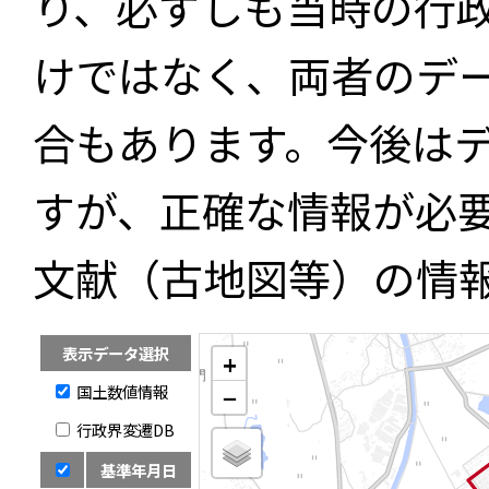
り、必ずしも当時の行
けではなく、両者のデ
合もあります。今後は
すが、正確な情報が必
文献（古地図等）の情
表示データ選択
+
国土数値情報
−
行政界変遷DB
基準年月日