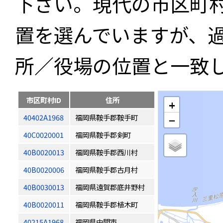
下さい。現代の市区町
置を選んでいますが、
所／役場の位置と一致
市区町村ID
住所
+
40402A1968
福岡県鞍手郡鞍手町
−
40C0020001
福岡県鞍手郡剣町
40B0020013
福岡県鞍手郡西川村
40B0020006
福岡県鞍手郡古月村
40B0030013
福岡県遠賀郡底井野村
40B0020011
福岡県鞍手郡植木町
40215A1968
福岡県中間市