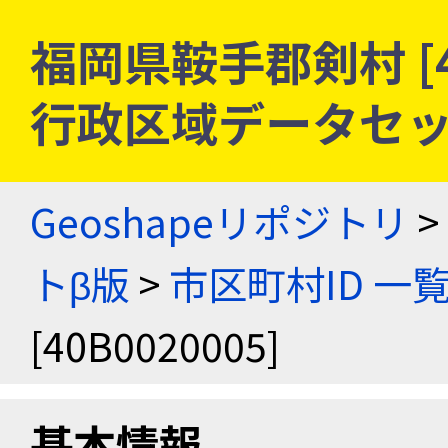
福岡県鞍手郡剣村 [40
行政区域データセッ
Geoshapeリポジトリ
>
トβ版
>
市区町村ID 一
[40B0020005]
基本情報