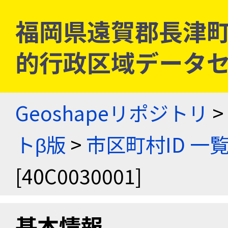
福岡県遠賀郡長津町 [4
的行政区域データセ
Geoshapeリポジトリ
>
トβ版
>
市区町村ID 一
[40C0030001]
基本情報