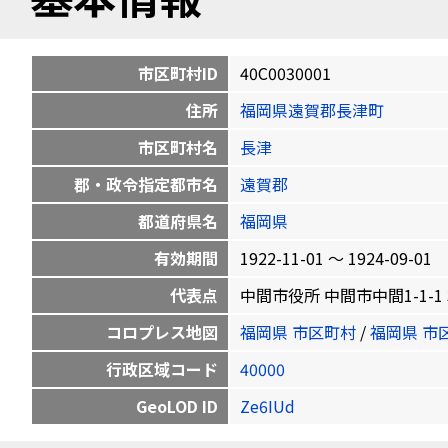
市区町村ID
40C0030001
住所
福岡県遠賀郡長津町
市区町村名
長津
郡・政令指定都市名
遠賀郡
都道府県名
福岡県
有効期間
1922-11-01 〜 1924-09-01
代表点
中間市役所 中間市中間1-1-1 33.
コロプレス地図
福岡県 市区町村
/
福岡県 市
行政区域コード
40000
GeoLOD ID
Ze6IUd