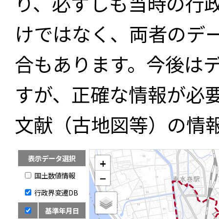
り、必ずしも当時の行
けではなく、両者のデ
合もあります。今後は
すが、正確な情報が必
文献（古地図等）の情
表示データ選択
+
国土数値情報
−
行政界変遷DB
基準年月日