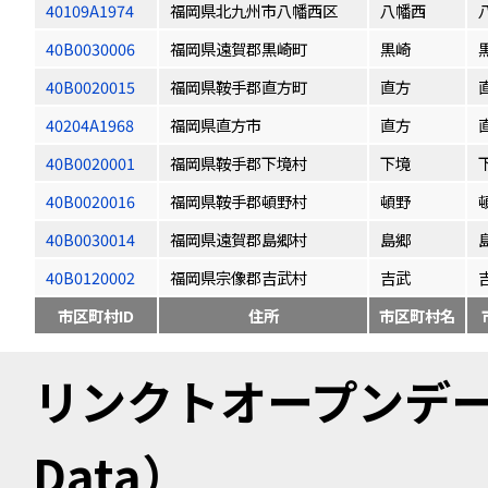
40109A1974
福岡県北九州市八幡西区
八幡西
40B0030006
福岡県遠賀郡黒崎町
黒崎
40B0020015
福岡県鞍手郡直方町
直方
40204A1968
福岡県直方市
直方
40B0020001
福岡県鞍手郡下境村
下境
40B0020016
福岡県鞍手郡頓野村
頓野
40B0030014
福岡県遠賀郡島郷村
島郷
40B0120002
福岡県宗像郡吉武村
吉武
市区町村ID
住所
市区町村名
リンクトオープンデータ（
Data）