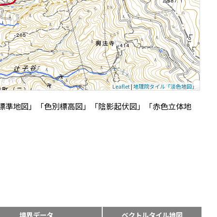
Leaflet
|
地理院タイル「淡色地図」
標準地図」「色別標高図」「陰影起伏図」「赤色立体地
境界データ
ベクトルタイル地図