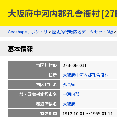
大阪府中河内郡孔舎衙村 [27B
Geoshapeリポジトリ
>
歴史的行政区域データセットβ版
基本情報
市区町村ID
27B0060011
住所
大阪府中河内郡孔舎衙村
市区町村名
孔舎衙
郡・政令指定都市名
中河内郡
都道府県名
大阪府
有効期間
1912-10-01 〜 1955-01-11