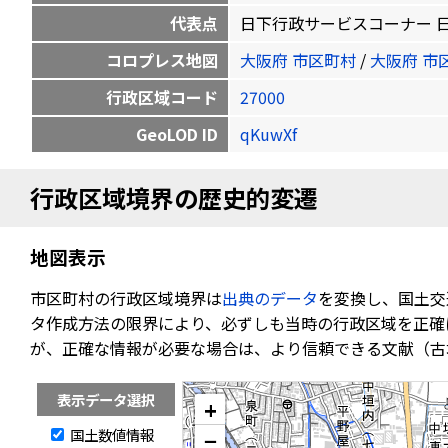
代表点
日下行政サービスコーナー 日下町3-1
コロプレス地図
大阪府 市区町村
/
大阪府 市
行政区域コード
27000
GeoLOD ID
qKuwXf
行政区域境界の歴史的変遷
地図表示
市区町村の行政区域境界は
出典のデータ
を変換し、国土交
タ作成方法の限界により、必ずしも当時の行政区域を正確
が、正確な情報が必要な場合は、より信頼できる文献（古
表示データ選択
+
国土数値情報
−