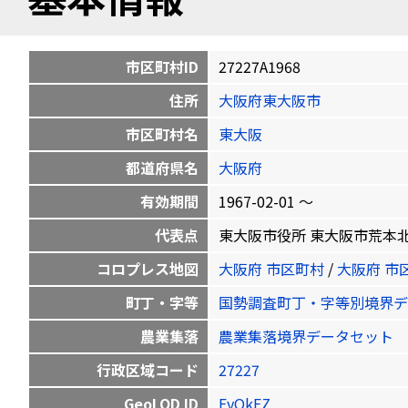
市区町村ID
27227A1968
住所
大阪府東大阪市
市区町村名
東大阪
都道府県名
大阪府
有効期間
1967-02-01 〜
代表点
東大阪市役所 東大阪市荒本北1-1-1 
コロプレス地図
大阪府 市区町村
/
大阪府 市
町丁・字等
国勢調査町丁・字等別境界デ
農業集落
農業集落境界データセット
行政区域コード
27227
GeoLOD ID
FyOkEZ