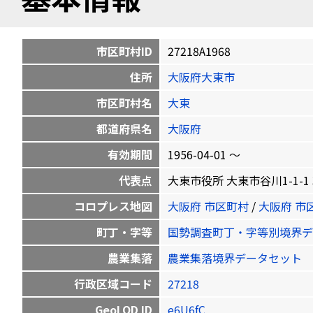
市区町村ID
27218A1968
住所
大阪府大東市
市区町村名
大東
都道府県名
大阪府
有効期間
1956-04-01 〜
代表点
大東市役所 大東市谷川1-1-1 34.
コロプレス地図
大阪府 市区町村
/
大阪府 市
町丁・字等
国勢調査町丁・字等別境界デ
農業集落
農業集落境界データセット
行政区域コード
27218
GeoLOD ID
e6U6fC