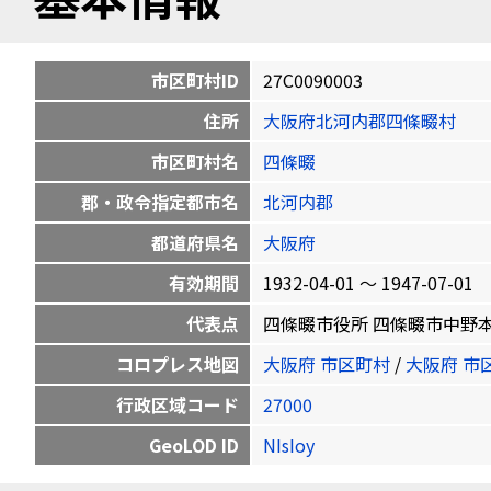
市区町村ID
27C0090003
住所
大阪府北河内郡四條畷村
市区町村名
四條畷
郡・政令指定都市名
北河内郡
都道府県名
大阪府
有効期間
1932-04-01 〜 1947-07-01
代表点
四條畷市役所 四條畷市中野本町1-1 
コロプレス地図
大阪府 市区町村
/
大阪府 市
行政区域コード
27000
GeoLOD ID
NIsIoy