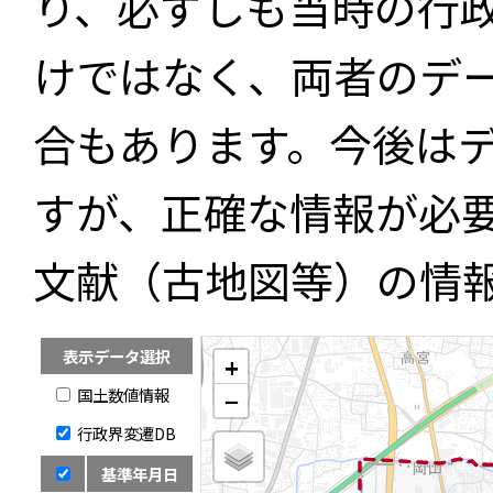
り、必ずしも当時の行
けではなく、両者のデ
合もあります。今後は
すが、正確な情報が必
文献（古地図等）の情
表示データ選択
+
国土数値情報
−
行政界変遷DB
基準年月日