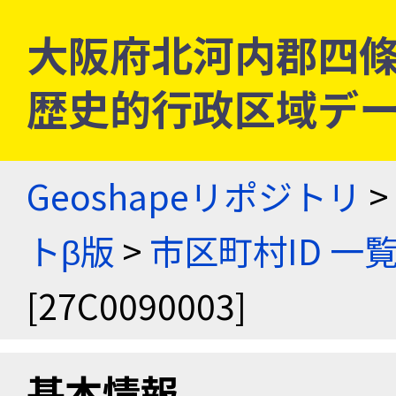
大阪府北河内郡四條畷村 
歴史的行政区域デー
Geoshapeリポジトリ
>
トβ版
>
市区町村ID 一
[27C0090003]
基本情報