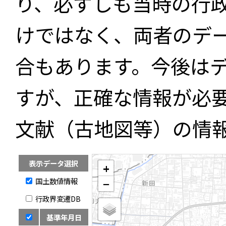
り、必ずしも当時の行
けではなく、両者のデ
合もあります。今後は
すが、正確な情報が必
文献（古地図等）の情
表示データ選択
+
国土数値情報
−
行政界変遷DB
基準年月日