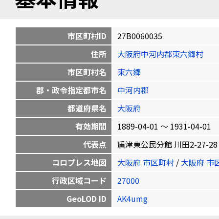
市区町村ID
27B0060035
住所
大阪府中河内郡東六郷村
市区町村名
東六郷
郡・政令指定都市名
中河内郡
都道府県名
大阪府
有効期間
1889-04-01 〜 1931-04-01
代表点
盾津東公民分館 川田2-27-28 34.
コロプレス地図
大阪府 市区町村
/
大阪府 市
行政区域コード
27000
GeoLOD ID
AK4umg