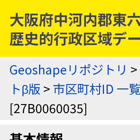
大阪府中河内郡東六郷村 
歴史的行政区域デー
Geoshapeリポジトリ
>
トβ版
>
市区町村ID 一
[27B0060035]
基本情報