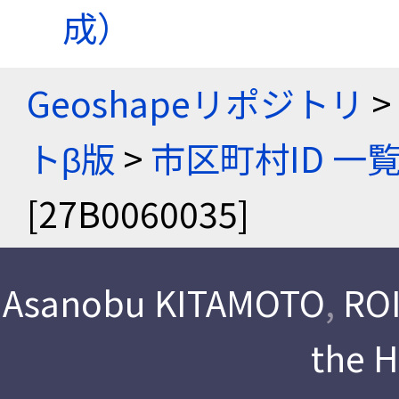
成）
Geoshapeリポジトリ
>
トβ版
>
市区町村ID 一
[27B0060035]
Asanobu KITAMOTO
,
ROI
the 