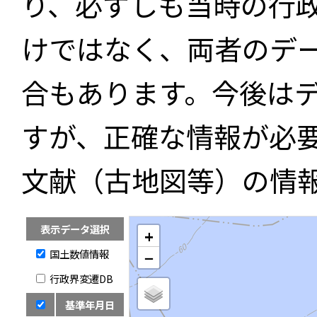
り、必ずしも当時の行
けではなく、両者のデ
合もあります。今後は
すが、正確な情報が必
文献（古地図等）の情
表示データ選択
+
国土数値情報
−
行政界変遷DB
基準年月日