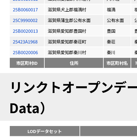
25B0060017
滋賀県犬上郡福満村
福満
25C9990002
滋賀県蒲生郡公有水面
公有水面
25B0020013
滋賀県愛知郡豊国村
豊国
25423A1968
滋賀県愛知郡秦荘町
秦荘
25B0020006
滋賀県愛知郡秦川村
秦川
市区町村ID
住所
市区町村名
リンクトオープンデータ（
Data）
LODデータセット