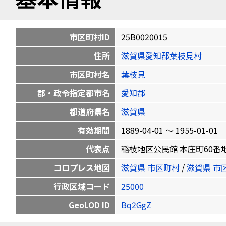
市区町村ID
25B0020015
住所
滋賀県愛知郡葉枝見村
市区町村名
葉枝見
郡・政令指定都市名
愛知郡
都道府県名
滋賀県
有効期間
1889-04-01 〜 1955-01-01
代表点
稲枝地区公民館 本庄町60番地 35.
コロプレス地図
滋賀県 市区町村
/
滋賀県 市
行政区域コード
25000
GeoLOD ID
Bq2GgZ