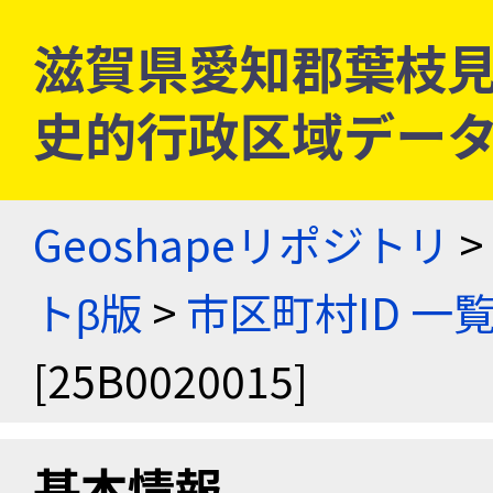
滋賀県愛知郡葉枝見村 [
史的行政区域データ
Geoshapeリポジトリ
>
トβ版
>
市区町村ID 一
[25B0020015]
基本情報