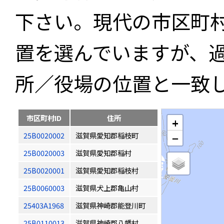
下さい。現代の市区町
置を選んでいますが、
所／役場の位置と一致
市区町村ID
住所
+
25B0020002
滋賀県愛知郡稲枝町
−
25B0020003
滋賀県愛知郡稲村
25B0020001
滋賀県愛知郡稲枝村
25B0060003
滋賀県犬上郡亀山村
25403A1968
滋賀県神崎郡能登川町
25B0110013
滋賀県神崎郡八幡村