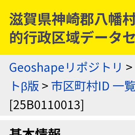
滋賀県神崎郡八幡村 [2
的行政区域データセ
Geoshapeリポジトリ
>
トβ版
>
市区町村ID 一
[25B0110013]
基本情報