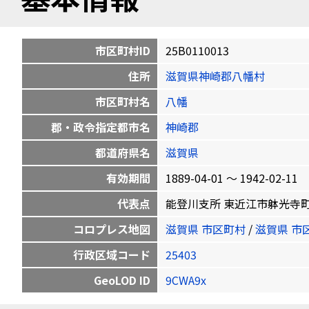
市区町村ID
25B0110013
住所
滋賀県神崎郡八幡村
市区町村名
八幡
郡・政令指定都市名
神崎郡
都道府県名
滋賀県
有効期間
1889-04-01 〜 1942-02-11
代表点
能登川支所 東近江市躰光寺町262 3
コロプレス地図
滋賀県 市区町村
/
滋賀県 市
行政区域コード
25403
GeoLOD ID
9CWA9x