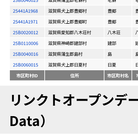
25441A1968
滋賀県犬上郡豊郷村
豊郷
25441A1971
滋賀県犬上郡豊郷町
豊郷
25B0020012
滋賀県愛知郡八木荘村
八木荘
25B0110006
滋賀県神崎郡建部村
建部
25B0040016
滋賀県蒲生郡島村
島
25B0060015
滋賀県犬上郡日夏村
日夏
市区町村ID
住所
市区町村名
リンクトオープンデータ（
Data）