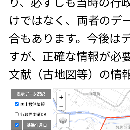
り、必ずしも当時の行
けではなく、両者のデ
合もあります。今後は
すが、正確な情報が必
文献（古地図等）の情
表示データ選択
+
国土数値情報
−
行政界変遷DB
基準年月日