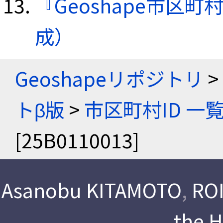
『Geoshape市区町
成）
Geoshapeリポジトリ
>
トβ版
>
市区町村ID 一
[25B0110013]
Asanobu KITAMOTO
,
ROI
the 