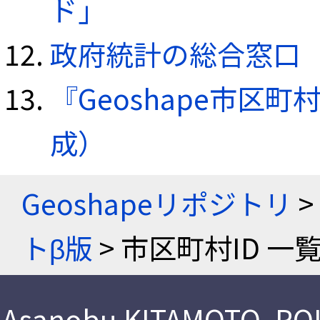
ド」
政府統計の総合窓口（e
『Geoshape市区町
成）
Geoshapeリポジトリ
>
トβ版
> 市区町村ID 一
Asanobu KITAMOTO
,
ROI