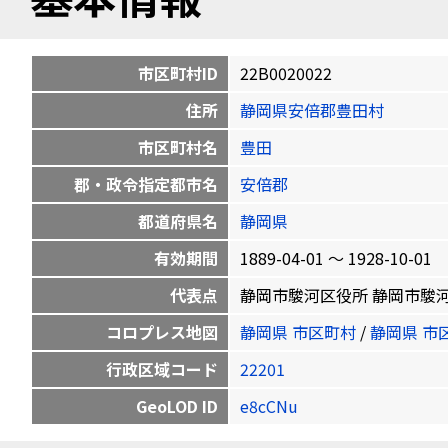
市区町村ID
22B0020022
住所
静岡県安倍郡豊田村
市区町村名
豊田
郡・政令指定都市名
安倍郡
都道府県名
静岡県
有効期間
1889-04-01 〜 1928-10-01
代表点
静岡市駿河区役所 静岡市駿河区南八幡
コロプレス地図
静岡県 市区町村
/
静岡県 市
行政区域コード
22201
GeoLOD ID
e8cCNu