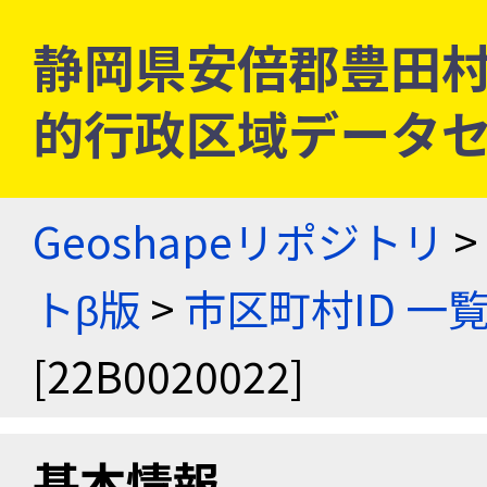
静岡県安倍郡豊田村 [2
的行政区域データセ
Geoshapeリポジトリ
>
トβ版
>
市区町村ID 一
[22B0020022]
基本情報