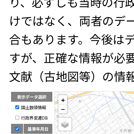
り、必ずしも当時の行
けではなく、両者のデ
合もあります。今後は
すが、正確な情報が必
文献（古地図等）の情
表示データ選択
+
国土数値情報
−
行政界変遷DB
基準年月日