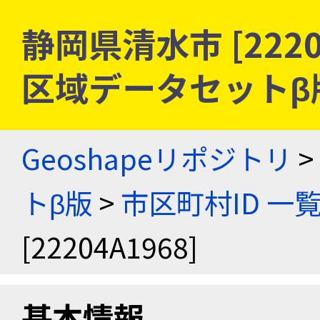
静岡県清水市 [2220
区域データセットβ
Geoshapeリポジトリ
>
トβ版
>
市区町村ID 一
[22204A1968]
基本情報