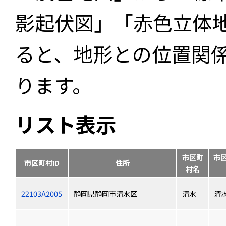
影起伏図」「赤色立体
ると、地形との位置関
ります。
リスト表示
市区町
市
市区町村ID
住所
村名
22103A2005
静岡県静岡市清水区
清水
清