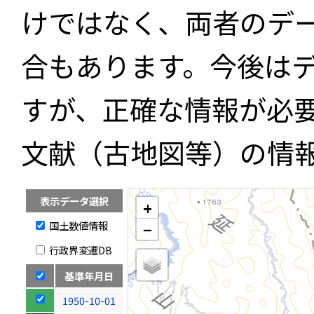
けではなく、両者のデ
合もあります。今後は
すが、正確な情報が必
文献（古地図等）の情
表示データ選択
+
国土数値情報
−
行政界変遷DB
基準年月日
1950-10-01