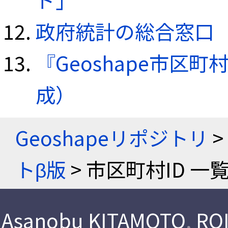
政府統計の総合窓口（e
『Geoshape市区町
成）
Geoshapeリポジトリ
>
トβ版
> 市区町村ID 一
Asanobu KITAMOTO
,
ROI