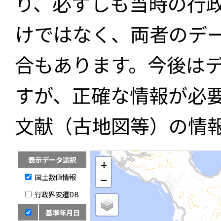
り、必ずしも当時の行
けではなく、両者のデ
合もあります。今後は
すが、正確な情報が必
文献（古地図等）の情
表示データ選択
+
国土数値情報
−
行政界変遷DB
基準年月日