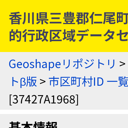
香川県三豊郡仁尾町 [3
的行政区域データセ
Geoshapeリポジトリ
>
トβ版
>
市区町村ID 一
[37427A1968]
基本情報