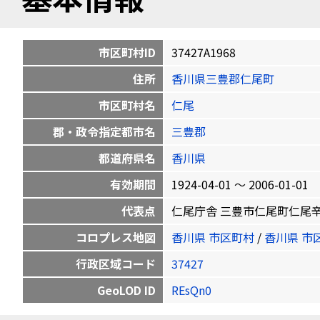
市区町村ID
37427A1968
住所
香川県三豊郡仁尾町
市区町村名
仁尾
郡・政令指定都市名
三豊郡
都道府県名
香川県
有効期間
1924-04-01 〜 2006-01-01
代表点
仁尾庁舎 三豊市仁尾町仁尾辛34-2 
コロプレス地図
香川県 市区町村
/
香川県 市
行政区域コード
37427
GeoLOD ID
REsQn0