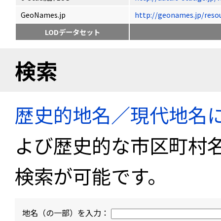
GeoNames.jp
http://geonames.jp/
LODデータセット
検索
歴史的地名／現代地名
よび歴史的な市区町村
検索が可能です。
地名（の一部）を入力：