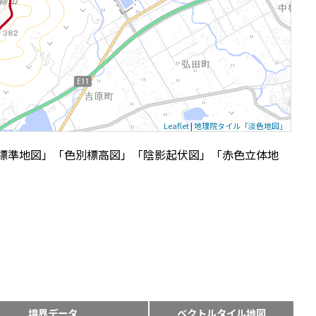
Leaflet
|
地理院タイル「淡色地図」
標準地図」「色別標高図」「陰影起伏図」「赤色立体地
境界データ
ベクトルタイル地図