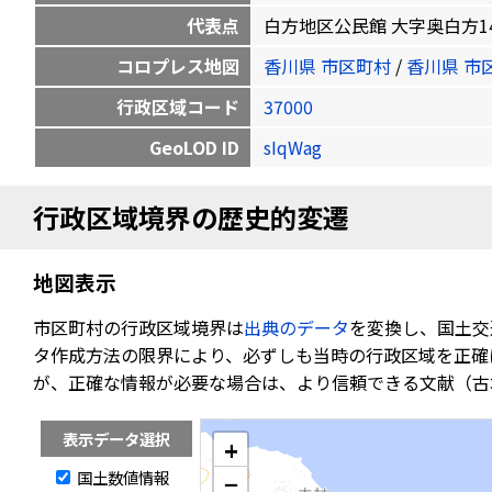
代表点
白方地区公民館 大字奥白方1409番地
コロプレス地図
香川県 市区町村
/
香川県 市
行政区域コード
37000
GeoLOD ID
sIqWag
行政区域境界の歴史的変遷
地図表示
市区町村の行政区域境界は
出典のデータ
を変換し、国土交
タ作成方法の限界により、必ずしも当時の行政区域を正確
が、正確な情報が必要な場合は、より信頼できる文献（古
表示データ選択
+
国土数値情報
−