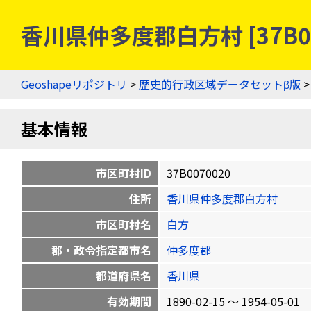
香川県仲多度郡白方村 [37B0
Geoshapeリポジトリ
>
歴史的行政区域データセットβ版
基本情報
市区町村ID
37B0070020
住所
香川県仲多度郡白方村
市区町村名
白方
郡・政令指定都市名
仲多度郡
都道府県名
香川県
有効期間
1890-02-15 〜 1954-05-01