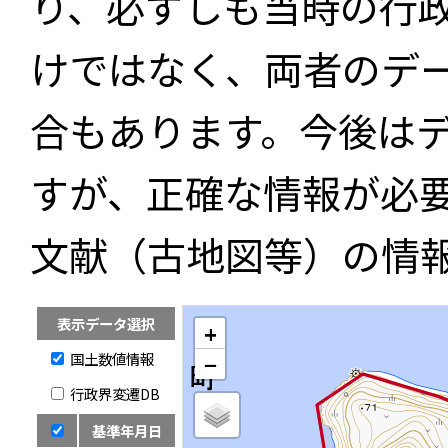
り、必ずしも当時の行
けではなく、両者のデ
合もあります。今後は
すが、正確な情報が必
文献（古地図等）の情
表示データ選択
+
国土数値情報
−
行政界変遷DB
基準年月日