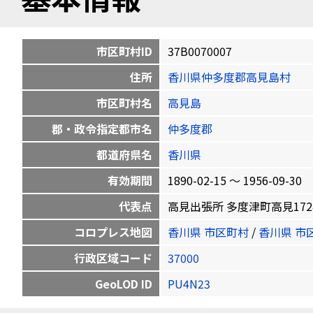
市区町村ID
37B0070007
住所
香川県仲多度郡高見島村
市区町村名
高見島
郡・政令指定都市名
仲多度郡
都道府県名
香川県
有効期間
1890-02-15 〜 1956-09-30
代表点
高見出張所 多度津町高見1724 34.
コロプレス地図
香川県 市区町村
/
香川県 市
行政区域コード
37000
GeoLOD ID
PU4N23