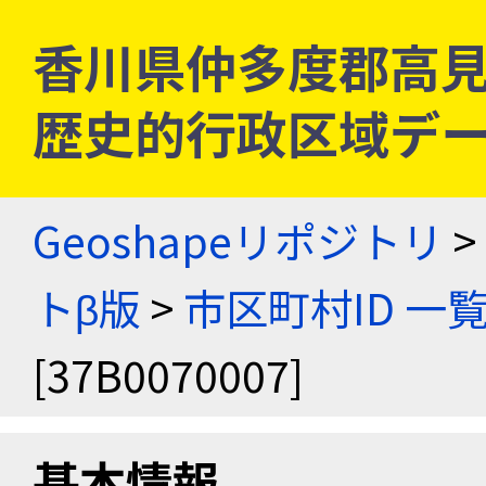
香川県仲多度郡高見島村 
歴史的行政区域デー
Geoshapeリポジトリ
>
トβ版
>
市区町村ID 一
[37B0070007]
基本情報