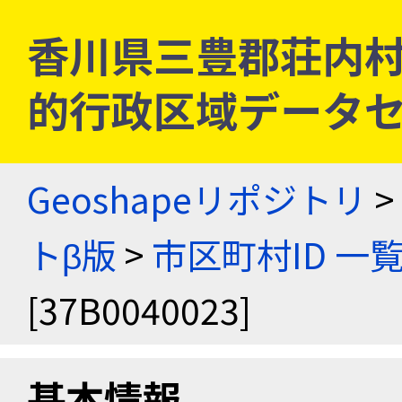
香川県三豊郡荘内村 [3
的行政区域データセ
Geoshapeリポジトリ
>
トβ版
>
市区町村ID 一
[37B0040023]
基本情報