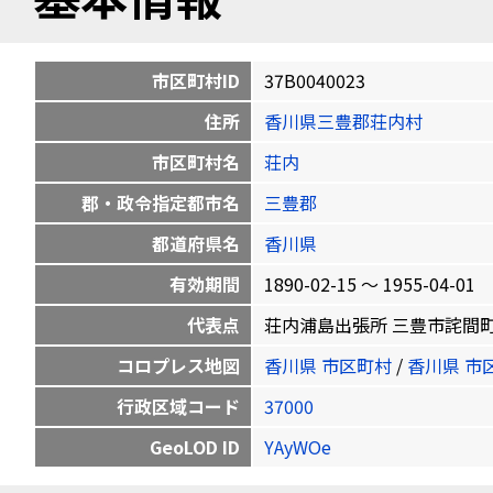
市区町村ID
37B0040023
住所
香川県三豊郡荘内村
市区町村名
荘内
郡・政令指定都市名
三豊郡
都道府県名
香川県
有効期間
1890-02-15 〜 1955-04-01
代表点
荘内浦島出張所 三豊市詫間町大浜甲18
コロプレス地図
香川県 市区町村
/
香川県 市
行政区域コード
37000
GeoLOD ID
YAyWOe