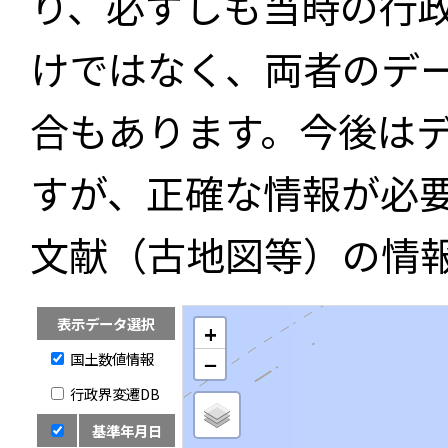
り、必ずしも当時の行
けではなく、両者のデ
合もあります。今後は
すが、正確な情報が必
文献（古地図等）の情
表示データ選択
+
国土数値情報
−
行政界変遷DB
基準年月日