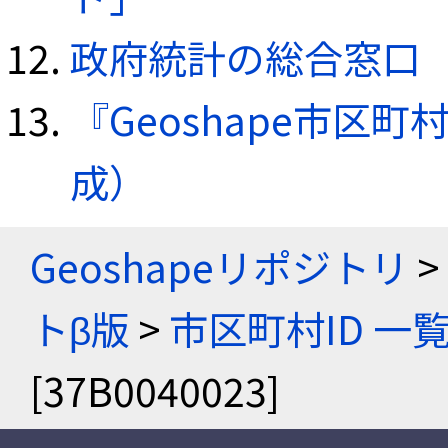
政府統計の総合窓口（e
『Geoshape市区町
成）
Geoshapeリポジトリ
>
トβ版
>
市区町村ID 一
[37B0040023]