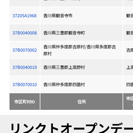
37205A1968
香川県観音寺市
観
37B0040008
香川県三豊郡観音寺町
観
香川県仲多度郡吉原村/香川県多度郡吉
37B0070002
吉
原村
37B0040019
香川県三豊郡上高野村
上
37B0070010
香川県仲多度郡四箇村
四
市
市区町村ID
住所
リンクトオープンデータ（