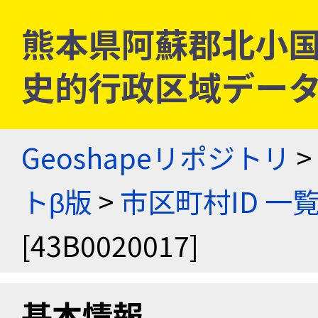
熊本県阿蘇郡北小国村 [
史的行政区域データ
Geoshapeリポジトリ
>
トβ版
>
市区町村ID 一
[43B0020017]
基本情報