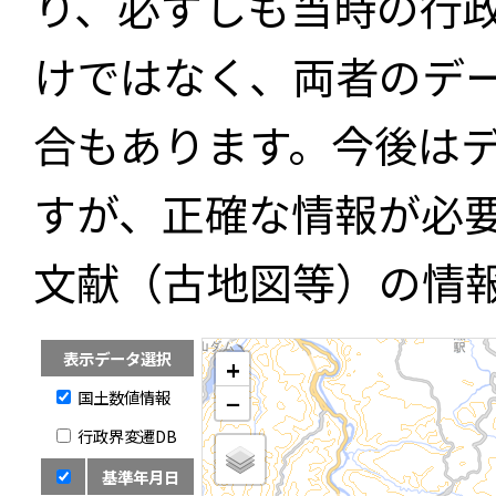
り、必ずしも当時の行
けではなく、両者のデ
合もあります。今後は
すが、正確な情報が必
文献（古地図等）の情
表示データ選択
+
国土数値情報
−
行政界変遷DB
基準年月日