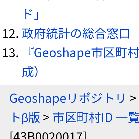
ド」
政府統計の総合窓口（e
『Geoshape市区町
成）
Geoshapeリポジトリ
>
トβ版
>
市区町村ID 一
[43B0020017]