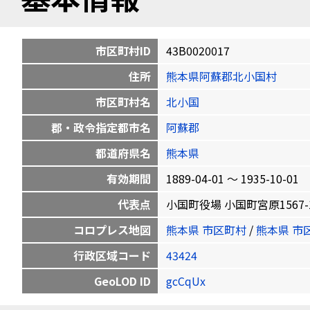
市区町村ID
43B0020017
住所
熊本県阿蘇郡北小国村
市区町村名
北小国
郡・政令指定都市名
阿蘇郡
都道府県名
熊本県
有効期間
1889-04-01 〜 1935-10-01
代表点
小国町役場 小国町宮原1567-1 33
コロプレス地図
熊本県 市区町村
/
熊本県 市
行政区域コード
43424
GeoLOD ID
gcCqUx