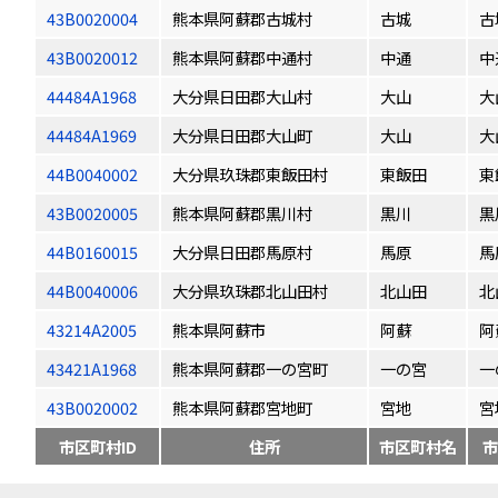
43B0020004
熊本県阿蘇郡古城村
古城
古
43B0020012
熊本県阿蘇郡中通村
中通
中
44484A1968
大分県日田郡大山村
大山
大
44484A1969
大分県日田郡大山町
大山
大
44B0040002
大分県玖珠郡東飯田村
東飯田
東
43B0020005
熊本県阿蘇郡黒川村
黒川
黒
44B0160015
大分県日田郡馬原村
馬原
馬
44B0040006
大分県玖珠郡北山田村
北山田
北
43214A2005
熊本県阿蘇市
阿蘇
阿
43421A1968
熊本県阿蘇郡一の宮町
一の宮
一
43B0020002
熊本県阿蘇郡宮地町
宮地
宮
市区町村ID
住所
市区町村名
市