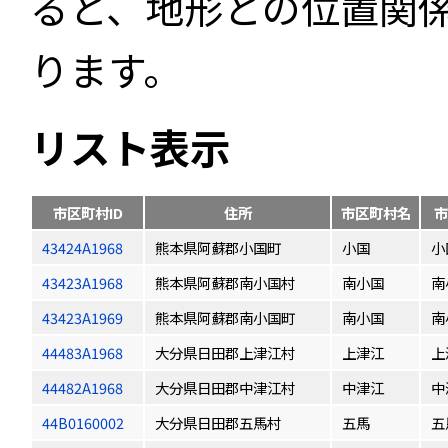
ると、地形との位置関
ります。
リスト表示
市区町村ID
住所
市区町村名
市
43424A1968
熊本県阿蘇郡小国町
小国
小
43423A1968
熊本県阿蘇郡南小国村
南小国
南
43423A1969
熊本県阿蘇郡南小国町
南小国
南
44483A1968
大分県日田郡上津江村
上津江
上
44482A1968
大分県日田郡中津江村
中津江
中
44B0160002
大分県日田郡五馬村
五馬
五