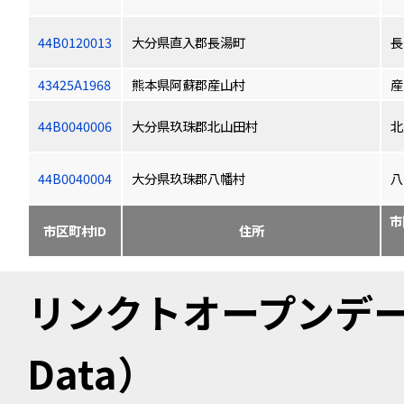
44B0120013
大分県直入郡長湯町
長
43425A1968
熊本県阿蘇郡産山村
産
44B0040006
大分県玖珠郡北山田村
北
44B0040004
大分県玖珠郡八幡村
八
市
市区町村ID
住所
リンクトオープンデータ（
Data）