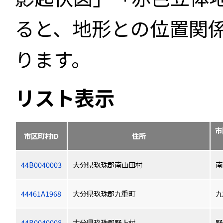
ると、地形との位置関
ります。
リスト表示
市
市区町村ID
住所
44B0040003
大分県玖珠郡南山田村
南
44461A1968
大分県玖珠郡九重町
九
44B0040008
大分県玖珠郡野上村
野