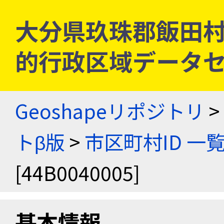
大分県玖珠郡飯田村 [4
的行政区域データセ
Geoshapeリポジトリ
>
トβ版
>
市区町村ID 一
[44B0040005]
基本情報