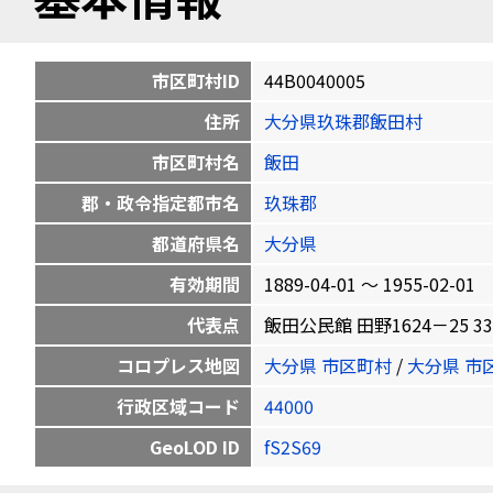
市区町村ID
44B0040005
住所
大分県玖珠郡飯田村
市区町村名
飯田
郡・政令指定都市名
玖珠郡
都道府県名
大分県
有効期間
1889-04-01 〜 1955-02-01
代表点
飯田公民館 田野1624－25 33.15
コロプレス地図
大分県 市区町村
/
大分県 市
行政区域コード
44000
GeoLOD ID
fS2S69