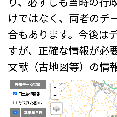
り、必ずしも当時の行
けではなく、両者のデ
合もあります。今後は
すが、正確な情報が必
文献（古地図等）の情
表示データ選択
+
国土数値情報
−
行政界変遷DB
基準年月日