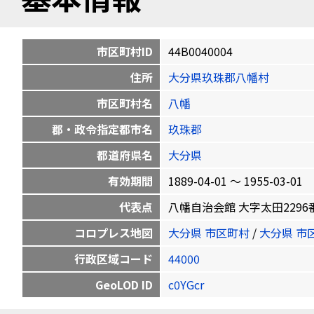
市区町村ID
44B0040004
住所
大分県玖珠郡八幡村
市区町村名
八幡
郡・政令指定都市名
玖珠郡
都道府県名
大分県
有効期間
1889-04-01 〜 1955-03-01
代表点
八幡自治会館 大字太田2296番地の5
コロプレス地図
大分県 市区町村
/
大分県 市
行政区域コード
44000
GeoLOD ID
c0YGcr