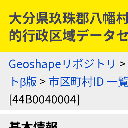
大分県玖珠郡八幡村 [4
的行政区域データセ
Geoshapeリポジトリ
>
トβ版
>
市区町村ID 一
[44B0040004]
基本情報