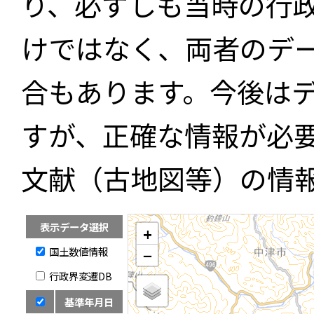
り、必ずしも当時の行
けではなく、両者のデ
合もあります。今後は
すが、正確な情報が必
文献（古地図等）の情
表示データ選択
+
国土数値情報
−
行政界変遷DB
基準年月日