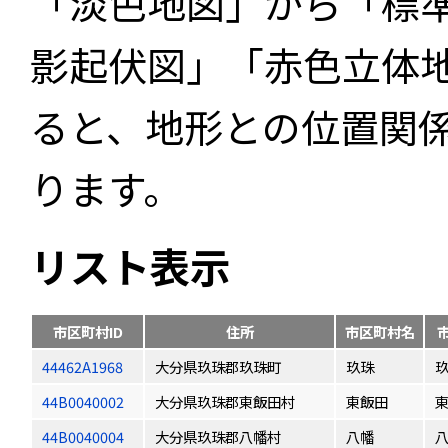
「淡色地図」から「標
影起伏図」「赤色立体
ると、地形との位置関
ります。
リスト表示
市区町村ID
住所
市区町村名
44462A1968
大分県玖珠郡玖珠町
玖珠
44B0040002
大分県玖珠郡東飯田村
東飯田
44B0040004
大分県玖珠郡八幡村
八幡