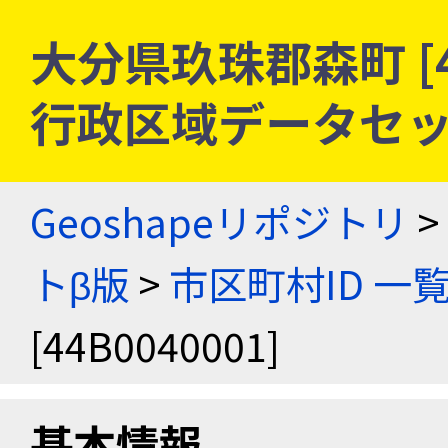
大分県玖珠郡森町 [44
行政区域データセッ
Geoshapeリポジトリ
>
トβ版
>
市区町村ID 一
[44B0040001]
基本情報