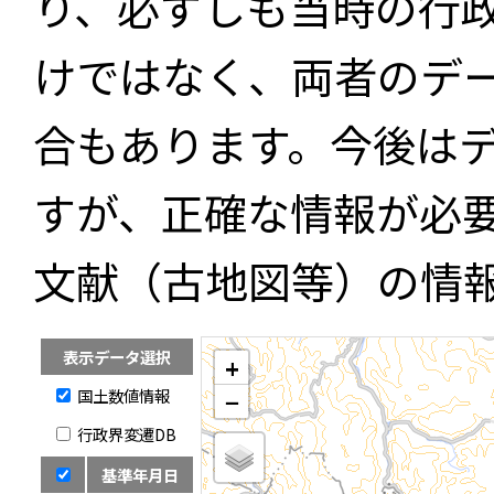
り、必ずしも当時の行
けではなく、両者のデ
合もあります。今後は
すが、正確な情報が必
文献（古地図等）の情
表示データ選択
+
国土数値情報
−
行政界変遷DB
基準年月日