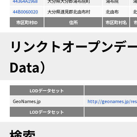
44364A1968
大分県大分郡湯布院町
湯布院
44B0060020
大分県速見郡北由布村
北由布
市区町村ID
住所
市区町村名
リンクトオープンデータ（
Data）
LODデータセット
GeoNames.jp
http://geonames.jp
LODデータセット
検索