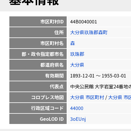
市区町村ID
44B0040001
住所
大分県玖珠郡森町
市区町村名
森
郡・政令指定都市名
玖珠郡
都道府県名
大分県
有効期間
1893-12-01 〜 1955-03-01
代表点
中央公民館 大字岩室24番地の1 33
コロプレス地図
大分県 市区町村
/
大分県 市
行政区域コード
44000
GeoLOD ID
3oEUnj