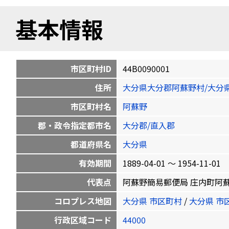
基本情報
市区町村ID
44B0090001
住所
大分県大分郡阿蘇野村/大分
市区町村名
阿蘇野
郡・政令指定都市名
大分郡/直入郡
都道府県名
大分県
有効期間
1889-04-01 〜 1954-11-01
代表点
阿蘇野簡易郵便局 庄内町阿蘇野3736
コロプレス地図
大分県 市区町村
/
大分県 市
行政区域コード
44000