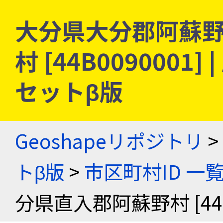
大分県大分郡阿蘇野
村 [44B009000
セットβ版
Geoshapeリポジトリ
>
トβ版
>
市区町村ID 一
分県直入郡阿蘇野村 [44B0