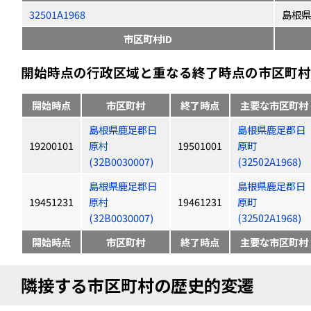
32501A1968
島根県
市区町村ID
開始時点の行政区域と重なる終了時点の市区町村（
開始時点
市区町村
終了時点
主要な市区町村
島根県鹿足郡日
島根県鹿足郡日
19200101
原村
19501001
原町
(32B0030007)
(32502A1968)
島根県鹿足郡日
島根県鹿足郡日
19451231
原村
19461231
原町
(32B0030007)
(32502A1968)
開始時点
市区町村
終了時点
主要な市区町村
隣接する市区町村の歴史的変遷