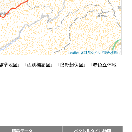
Leaflet
|
地理院タイル「淡色地図」
標準地図」「色別標高図」「陰影起伏図」「赤色立体地
境界データ
ベクトルタイル地図