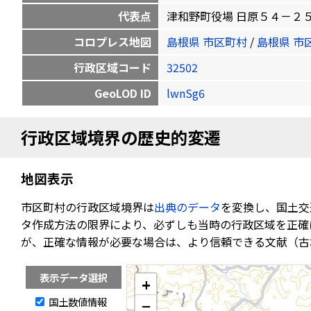
代表点
津和野町役場 日原５４－２５ 34.5
コロプレス地図
島根県 市区町村
/
島根県 市
行政区域コード
32502
GeoLOD ID
lwnSg6
行政区域境界の歴史的変遷
地図表示
市区町村の行政区域境界は
出典のデータ
を変換し、国土交
タ作成方法の限界により、必ずしも当時の行政区域を正確
が、正確な情報が必要な場合は、より信頼できる文献（古
表示データ選択
+
国土数値情報
−