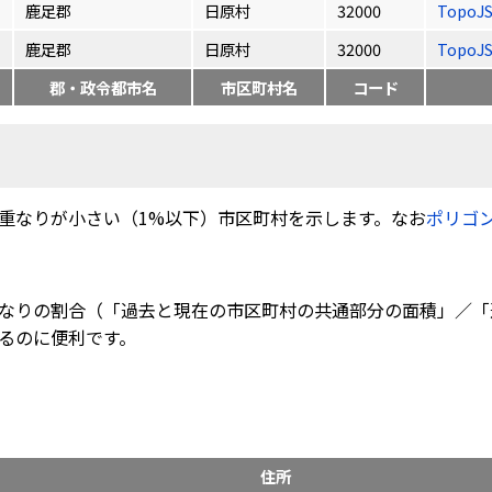
鹿足郡
日原村
32000
TopoJ
鹿足郡
日原村
32000
TopoJ
郡・政令都市名
市区町村名
コード
重なりが小さい（1%以下）市区町村を示します。なお
ポリゴ
なりの割合（「過去と現在の市区町村の共通部分の面積」／「
るのに便利です。
住所