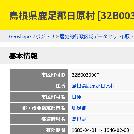
島根県鹿足郡日原村 [32B00
Geoshapeリポジトリ
>
歴史的行政区域データセットβ版
基本情報
市区町村ID
32B0030007
住所
島根県鹿足郡日原村
市区町村名
日原
郡・政令指定都市名
鹿足郡
都道府県名
島根県
有効期間
1889-04-01 〜 1946-02-03