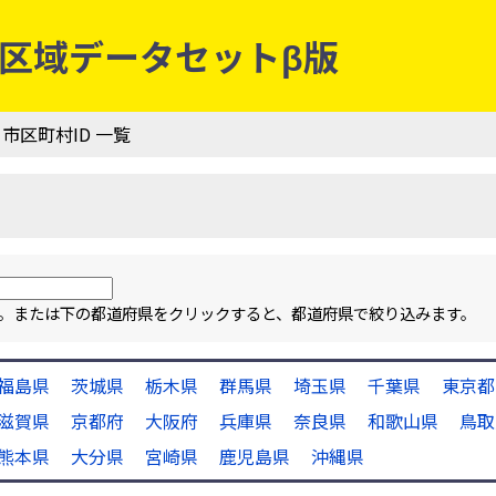
行政区域データセットβ版
 市区町村ID 一覧
ます。または下の都道府県をクリックすると、都道府県で絞り込みます。
福島県
茨城県
栃木県
群馬県
埼玉県
千葉県
東京都
滋賀県
京都府
大阪府
兵庫県
奈良県
和歌山県
鳥取
熊本県
大分県
宮崎県
鹿児島県
沖縄県