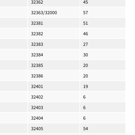
32362
45
32363/32000
57
32381
51
32382
46
32383
27
32384
30
32385
20
32386
20
32401
19
32402
6
32403
6
32404
6
32405
54