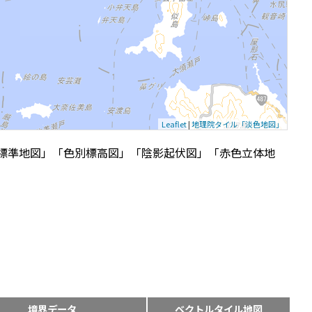
Leaflet
|
地理院タイル「淡色地図」
標準地図」「色別標高図」「陰影起伏図」「赤色立体地
境界データ
ベクトルタイル地図