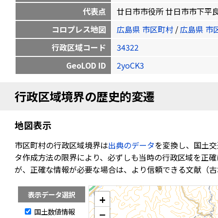
代表点
廿日市市役所 廿日市市下平良1-11-1
コロプレス地図
広島県 市区町村
/
広島県 市
行政区域コード
34322
GeoLOD ID
2yoCK3
行政区域境界の歴史的変遷
地図表示
市区町村の行政区域境界は
出典のデータ
を変換し、国土交
タ作成方法の限界により、必ずしも当時の行政区域を正確
が、正確な情報が必要な場合は、より信頼できる文献（古
表示データ選択
+
国土数値情報
−