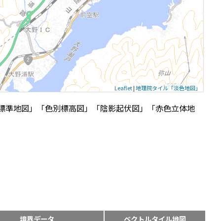
Leaflet
|
地理院タイル「淡色地図」
標準地図」「色別標高図」「陰影起伏図」「赤色立体地
境界データ
ベクトルタイル地図