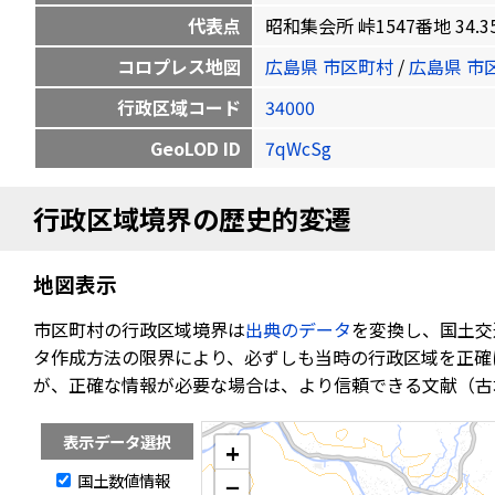
代表点
昭和集会所 峠1547番地 34.3560
コロプレス地図
広島県 市区町村
/
広島県 市
行政区域コード
34000
GeoLOD ID
7qWcSg
行政区域境界の歴史的変遷
地図表示
市区町村の行政区域境界は
出典のデータ
を変換し、国土交
タ作成方法の限界により、必ずしも当時の行政区域を正確
が、正確な情報が必要な場合は、より信頼できる文献（古
表示データ選択
+
国土数値情報
−