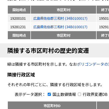
開始時点
市区町村
終了
19200101
広島県佐伯郡三和村 (34B0100017)
19501
19281231
広島県佐伯郡三和村 (34B0100017)
19291
開始時点
市区町村
終了
隣接する市区町村の歴史的変遷
緑は隣接する市区町村を示します。なお
ポリゴンデータの
隣接行政区域
それぞれの年代ごとに、隣接する行政区域を示します。
表示データ選択：
国土数値情報
行政界変遷DB
市区町村ID