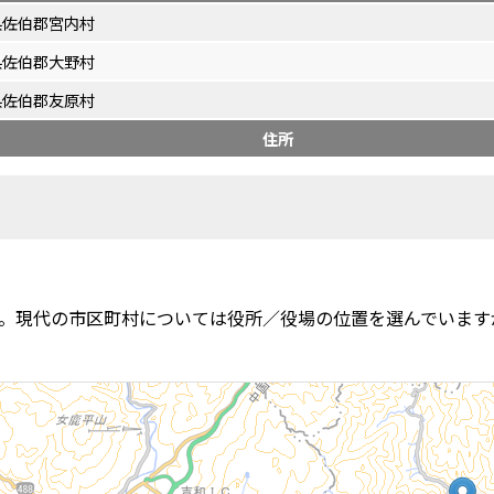
県佐伯郡宮内村
県佐伯郡大野村
県佐伯郡友原村
住所
。現代の市区町村については役所／役場の位置を選んでいます