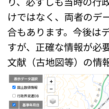
り、必ずしも当時の行
けではなく、両者のデ
合もあります。今後は
すが、正確な情報が必
文献（古地図等）の情
表示データ選択
+
国土数値情報
−
行政界変遷DB
基準年月日