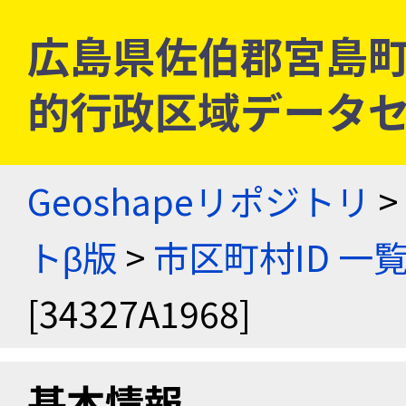
広島県佐伯郡宮島町 [3
的行政区域データセ
Geoshapeリポジトリ
>
トβ版
>
市区町村ID 一
[34327A1968]
基本情報