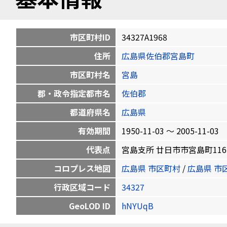
市区町村ID
34327A1968
住所
広島県佐伯郡宮島町
市区町村名
宮島
郡・政令指定都市名
佐伯郡
都道府県名
広島県
有効期間
1950-11-03 〜 2005-11-03
代表点
宮島支所 廿日市市宮島町1165-6 3
コロプレス地図
広島県 市区町村
/
広島県 市
行政区域コード
34327
GeoLOD ID
hNYUqB