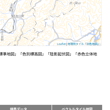
Leaflet
|
地理院タイル「淡色地図」
標準地図」「色別標高図」「陰影起伏図」「赤色立体地
境界データ
ベクトルタイル地図