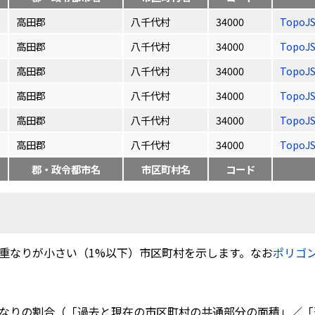
高田郡
八千代村
34000
TopoJ
高田郡
八千代村
34000
TopoJ
高田郡
八千代村
34000
TopoJ
高田郡
八千代村
34000
TopoJ
高田郡
八千代村
34000
TopoJ
高田郡
八千代村
34000
TopoJ
郡・政令都市名
市区町村名
コード
重なりが小さい（1%以下）市区町村を示します。なお
ポリゴ
なりの割合（「過去と現在の市区町村の共通部分の面積」／「