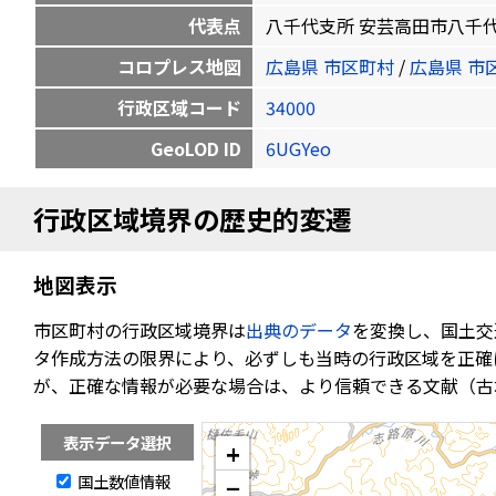
代表点
八千代支所 安芸高田市八千代町佐々井
コロプレス地図
広島県 市区町村
/
広島県 市
行政区域コード
34000
GeoLOD ID
6UGYeo
行政区域境界の歴史的変遷
地図表示
市区町村の行政区域境界は
出典のデータ
を変換し、国土交
タ作成方法の限界により、必ずしも当時の行政区域を正確
が、正確な情報が必要な場合は、より信頼できる文献（古
表示データ選択
+
国土数値情報
−