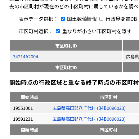
去の市区町村が現在のどの市区町村に属しているかを調べ
表示データ選択：
国土数値情報
行政界変遷DB
市区町村選択：
重なりが小さい市区町村を隱す
市区町村ID
34214A2004
広島県
市区町村ID
開始時点の行政区域と重なる終了時点の市区町村（
開始時点
市区町村
19551001
広島県高田郡八千代村 (34B0090023)
19591231
広島県高田郡八千代村 (34B0090023)
開始時点
市区町村