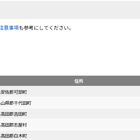
注意事項
も参考にしてください。
住所
県安佐郡可部町
県山県郡千代田町
県高田郡吉田町
県高田郡志屋村
県高田郡白木町