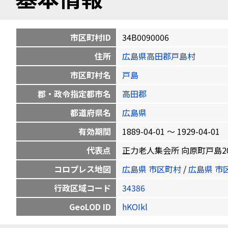
市区町村ID
34B0090006
住所
広島県高田郡戸島村
市区町村名
戸島
郡・政令指定都市名
高田郡
都道府県名
広島県
有効期間
1889-04-01 〜 1929-04-01
代表点
正力老人集会所 向原町戸島2047番地
コロプレス地図
広島県 市区町村
/
広島県 市
行政区域コード
34386
GeoLOD ID
hKOIkl