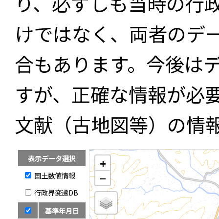
り、必ずしも当時の行
けではなく、両者のデ
合もあります。今後は
すが、正確な情報が必
文献（古地図等）の情
表示データ選択
+
国土数値情報
−
行政界変遷DB
基準年月日