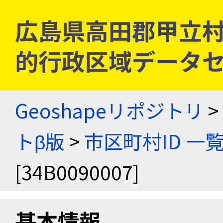
広島県高田郡甲立村 [3
的行政区域データセ
Geoshapeリポジトリ
>
トβ版
>
市区町村ID 一
[34B0090007]
基本情報