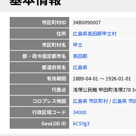
市区町村ID
34B0090007
住所
広島県高田郡甲立村
市区町村名
甲立
郡・政令指定都市名
高田郡
都道府県名
広島県
有効期間
1889-04-01 〜 1926-01-01
代表点
浅塚公民館 甲田町浅塚278 34.71
コロプレス地図
広島県 市区町村
/
広島県 市
行政区域コード
34000
GeoLOD ID
kCSYg3