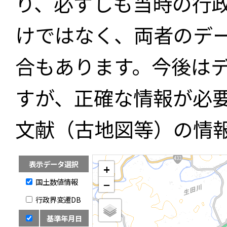
り、必ずしも当時の行
けではなく、両者のデ
合もあります。今後は
すが、正確な情報が必
文献（古地図等）の情
表示データ選択
+
国土数値情報
−
行政界変遷DB
基準年月日