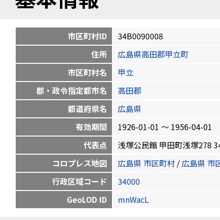
市区町村ID
34B0090008
住所
広島県高田郡甲立町
市区町村名
甲立
郡・政令指定都市名
高田郡
都道府県名
広島県
有効期間
1926-01-01 〜 1956-04-01
代表点
浅塚公民館 甲田町浅塚278 34.71
コロプレス地図
広島県 市区町村
/
広島県 市
行政区域コード
34000
GeoLOD ID
mnWacL