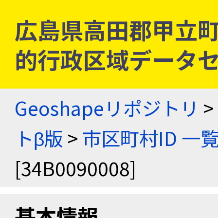
広島県高田郡甲立町 [3
的行政区域データセ
Geoshapeリポジトリ
>
トβ版
>
市区町村ID 一
[34B0090008]
基本情報