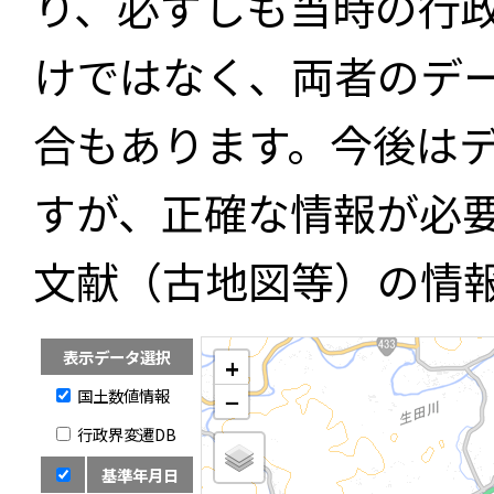
り、必ずしも当時の行
けではなく、両者のデ
合もあります。今後は
すが、正確な情報が必
文献（古地図等）の情
表示データ選択
+
国土数値情報
−
行政界変遷DB
基準年月日