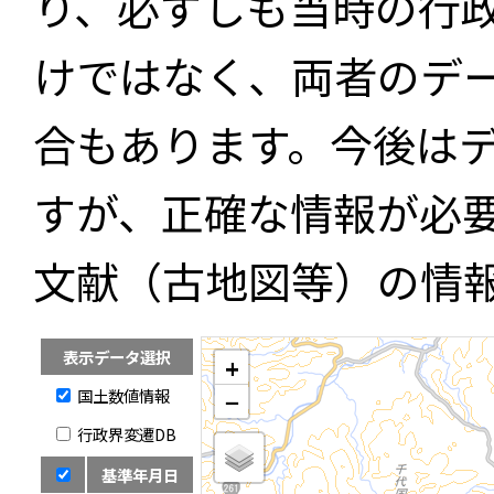
り、必ずしも当時の行
けではなく、両者のデ
合もあります。今後は
すが、正確な情報が必
文献（古地図等）の情
表示データ選択
+
国土数値情報
−
行政界変遷DB
基準年月日