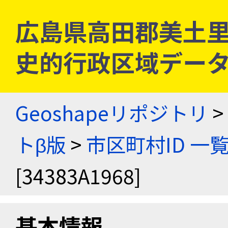
広島県高田郡美土里町 [
史的行政区域データ
Geoshapeリポジトリ
>
トβ版
>
市区町村ID 一
[34383A1968]
基本情報