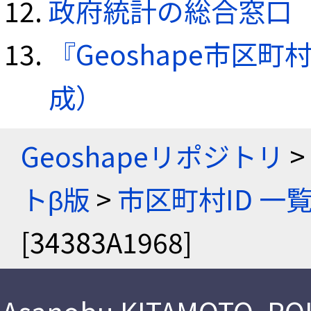
政府統計の総合窓口（e
『Geoshape市区町
成）
Geoshapeリポジトリ
>
トβ版
>
市区町村ID 一
[34383A1968]