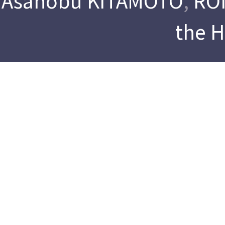
Asanobu KITAMOTO
,
ROI
the 