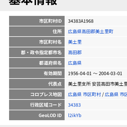
市区町村ID
34383A1968
住所
広島県高田郡美土里町
市区町村名
美土里
郡・政令指定都市名
高田郡
都道府県名
広島県
有効期間
1956-04-01 〜 2004-03-01
代表点
美土里支所 安芸高田市美土里町本郷17
コロプレス地図
広島県 市区町村
/
広島県 市
行政区域コード
34383
GeoLOD ID
l2ikYb