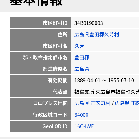
市区町村ID
34B0190003
住所
広島県豊田郡久芳村
市区町村名
久芳
郡・政令指定都市名
豊田郡
都道府県名
広島県
有効期間
1889-04-01 〜 1955-07-10
代表点
福富支所 東広島市福富町久芳1545-
コロプレス地図
広島県 市区町村
/
広島県 市
行政区域コード
34000
GeoLOD ID
16O4WE