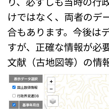
り、必ずしも当時の行
けではなく、両者のデ
合もあります。今後は
すが、正確な情報が必
文献（古地図等）の情
表示データ選択
+
国土数値情報
−
行政界変遷DB
基準年月日