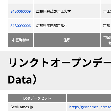
34B0060009
広島県賀茂郡吉土実村
吉土
34B0090006
広島県高田郡戸島村
戸島
市区
市区町村ID
住所
リンクトオープンデータ（
Data）
LODデータセット
GeoNames.jp
http://geonames.jp