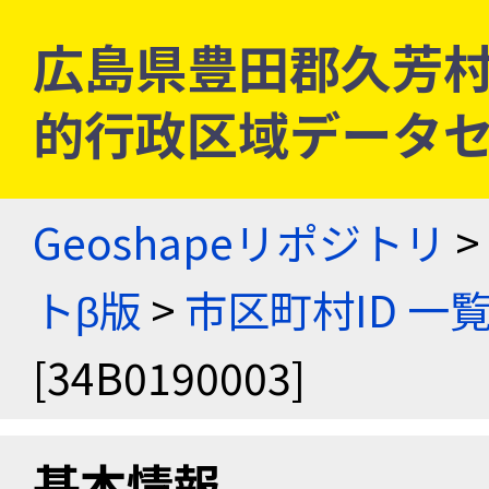
広島県豊田郡久芳村 [3
的行政区域データセ
Geoshapeリポジトリ
>
トβ版
>
市区町村ID 一
[34B0190003]
基本情報