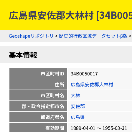
広島県安佐郡大林村 [34B00
Geoshapeリポジトリ
>
歴史的行政区域データセットβ版
基本情報
市区町村ID
34B0050017
住所
広島県安佐郡大林村
市区町村名
大林
郡・政令指定都市名
安佐郡
都道府県名
広島県
有効期間
1889-04-01 〜 1955-03-31