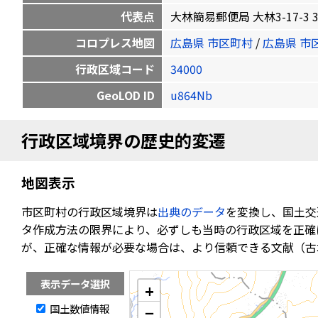
代表点
大林簡易郵便局 大林3-17-3 34.5
コロプレス地図
広島県 市区町村
/
広島県 市
行政区域コード
34000
GeoLOD ID
u864Nb
行政区域境界の歴史的変遷
地図表示
市区町村の行政区域境界は
出典のデータ
を変換し、国土交
タ作成方法の限界により、必ずしも当時の行政区域を正確
が、正確な情報が必要な場合は、より信頼できる文献（古
表示データ選択
+
国土数値情報
−