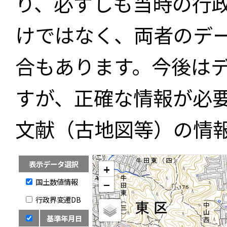
り、必ずしも当時の行
けではなく、両者のデ
合もあります。今後は
すが、正確な情報が必
文献（古地図等）の情
表示データ選択
+
国土数値情報
−
行政界変遷DB
基準年月日