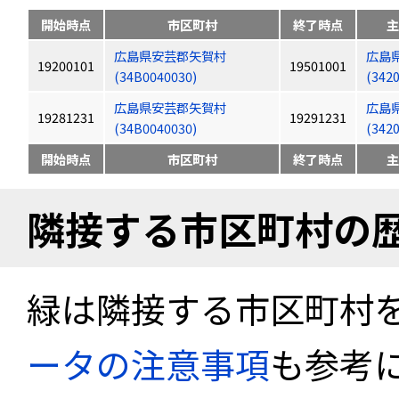
開始時点
市区町村
終了時点
主
広島県安芸郡矢賀村
広島
19200101
19501001
(34B0040030)
(342
広島県安芸郡矢賀村
広島
19281231
19291231
(34B0040030)
(342
開始時点
市区町村
終了時点
主
隣接する市区町村の
緑は隣接する市区町村
ータの注意事項
も参考