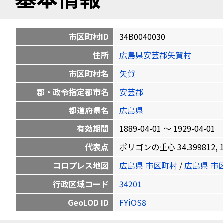
市区町村ID
34B0040030
住所
広島県安芸郡矢賀村
市区町村名
矢賀
郡・政令指定都市名
安芸郡
都道府県名
広島県
有効期間
1889-04-01 〜 1929-04-01
代表点
ポリゴンの重心 34.399812, 13
コロプレス地図
広島県 市区町村
/
広島県 市
行政区域コード
34201
GeoLOD ID
FYiOS8