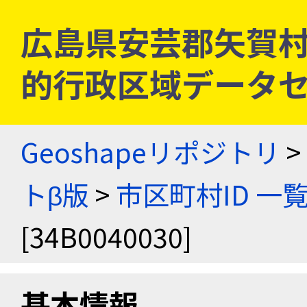
広島県安芸郡矢賀村 [3
的行政区域データセ
Geoshapeリポジトリ
>
トβ版
>
市区町村ID 一
[34B0040030]
基本情報