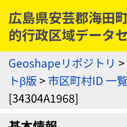
広島県安芸郡海田町 [3
的行政区域データセ
Geoshapeリポジトリ
>
トβ版
>
市区町村ID 一
[34304A1968]
基本情報