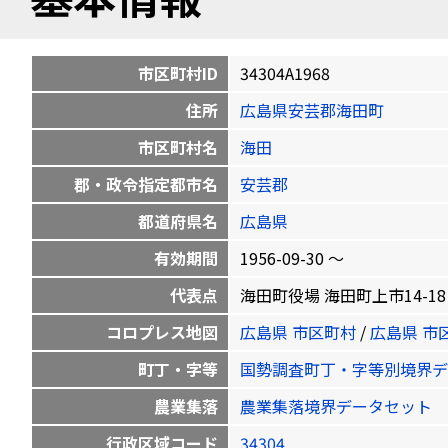
市区町村ID
34304A1968
住所
広島県安芸郡海田町
市区町村名
海田
郡・政令指定都市名
安芸郡
都道府県名
広島県
有効期間
1956-09-30 〜
代表点
海田町役場 海田町上市14-18 34.
コロプレス地図
広島県 市区町村
/
広島県 市
町丁・字等
国勢調査町丁・字等別境界デ
農業集落
農業集落境界データセット
行政区域コード
34304