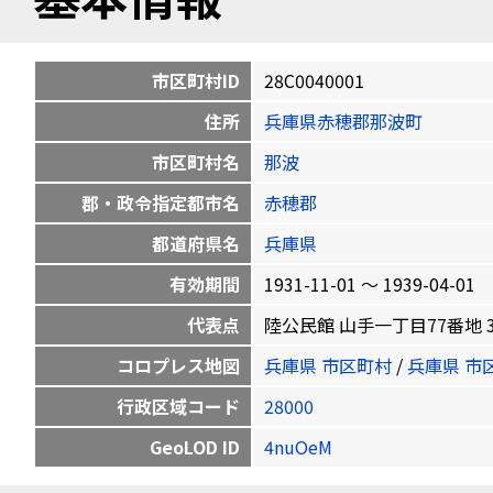
市区町村ID
28C0040001
住所
兵庫県赤穂郡那波町
市区町村名
那波
郡・政令指定都市名
赤穂郡
都道府県名
兵庫県
有効期間
1931-11-01 〜 1939-04-01
代表点
陸公民館 山手一丁目77番地 34.82
コロプレス地図
兵庫県 市区町村
/
兵庫県 市
行政区域コード
28000
GeoLOD ID
4nuOeM