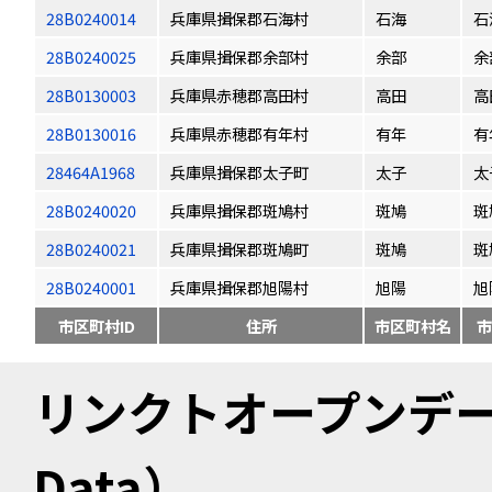
28B0240014
兵庫県揖保郡石海村
石海
石
28B0240025
兵庫県揖保郡余部村
余部
余
28B0130003
兵庫県赤穂郡高田村
高田
高
28B0130016
兵庫県赤穂郡有年村
有年
有
28464A1968
兵庫県揖保郡太子町
太子
太
28B0240020
兵庫県揖保郡斑鳩村
斑鳩
斑
28B0240021
兵庫県揖保郡斑鳩町
斑鳩
斑
28B0240001
兵庫県揖保郡旭陽村
旭陽
旭
市区町村ID
住所
市区町村名
市
リンクトオープンデータ（
Data）