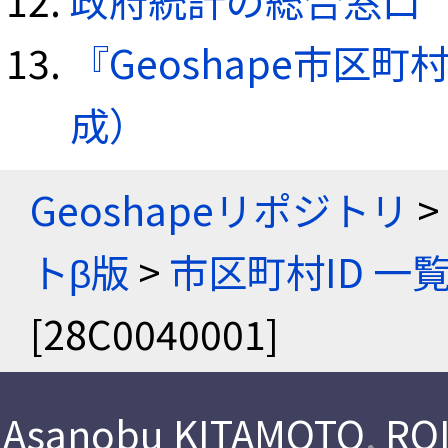
政府統計の総合窓口（e
『Geoshape市区町
成）
Geoshapeリポジトリ
>
トβ版
>
市区町村ID 一
[28C0040001]
Asanobu KITAMOTO
,
ROI