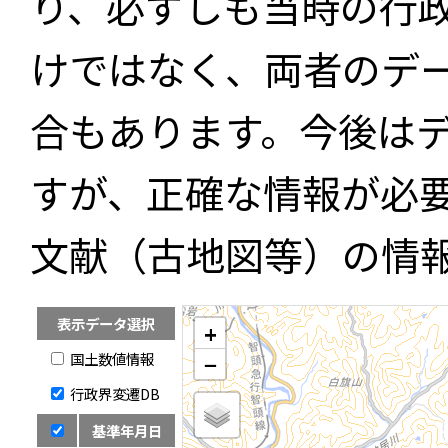
り、必ずしも当時の行
けではなく、両者のデ
合もあります。今後は
すが、正確な情報が必
文献（古地図等）の情
表示データ選択
+
国土数値情報
−
行政界変遷DB
基準年月日