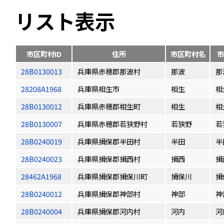
リスト表示
市区町村ID
住所
市区町村名
市
28B0130013
兵庫県赤穂郡那波村
那波
那
28208A1968
兵庫県相生市
相生
相
28B0130012
兵庫県赤穂郡相生町
相生
相
28B0130007
兵庫県赤穂郡若狭野村
若狭野
若
28B0240019
兵庫県揖保郡半田村
半田
半
28B0240023
兵庫県揖保郡揖西村
揖西
揖
28462A1968
兵庫県揖保郡揖保川町
揖保川
揖
28B0240012
兵庫県揖保郡神部村
神部
神
28B0240004
兵庫県揖保郡河内村
河内
河