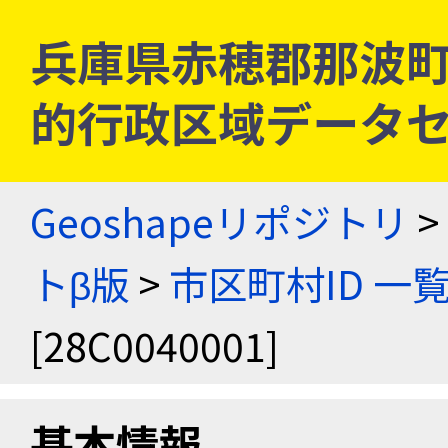
兵庫県赤穂郡那波町 [2
的行政区域データセ
Geoshapeリポジトリ
>
トβ版
>
市区町村ID 一
[28C0040001]
基本情報